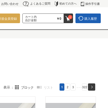
よくあるご質問
初めての方へ
操作手引書
お問い合わせ
カート内
0
新規会員登録
￥0
購入履歴
合計金額
表示
ブロック
リスト
1
2
3
322
・・・