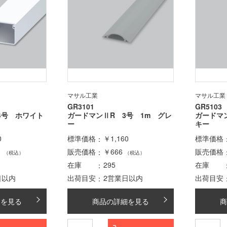
マサル工業
マサル工業
GR3101
GR5103
4号 ホワイト
ガードマンⅡR 3号 1m グレ
ガードマ
ー
キー
0
標準価格
￥1,160
標準価格
1
販売価格
￥666
販売価格
（税込）
（税込）
在庫
295
在庫
日以内
出荷目安
2営業日以内
出荷目安
細を見る
商品の詳細を見る
商