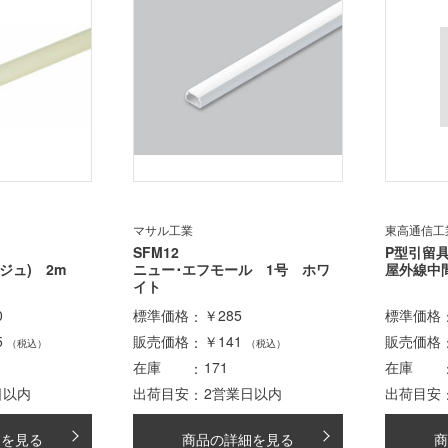
マサル工業
東高通信工
SFM12
P型引留具
ジュ) 2m
ニュー･エフモール 1号 ホワ
屋外線中
イト
0
標準価格
￥285
標準価格
5
販売価格
￥141
販売価格
（税込）
（税込）
在庫
171
在庫
日以内
出荷目安
2営業日以内
出荷目安
細を見る
商品の詳細を見る
商