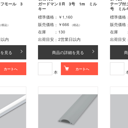
エフモール 3
ガードマンⅡR 3号 1m ミル
テープ付
キー
号 ミル
標準価格
￥1,160
標準価格
販売価格
￥666
販売価格
（税込）
（税込）
在庫
130
在庫
日以内
出荷目安
2営業日以内
出荷目安
細を見る
商品の詳細を見る
商
カートへ
カートへ
本