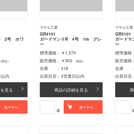
マサル工業
マサル工業
GR4101
GR5101
ル 2号 ホワ
ガードマンⅡR 4号 1m グレ
ガードマ
ー
ー
標準価格
￥1,570
標準価格
販売価格
￥902
販売価格
（税込）
（税込）
在庫
218
在庫
日以内
出荷目安
2営業日以内
出荷目安
細を見る
商品の詳細を見る
商
カートへ
カートへ
本