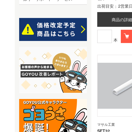
出荷目安
2営業
商品の詳
本
マサル工業
SFT32