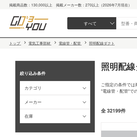
掲載商品数：130,000以上 掲載メーカー数：270以上（2026年7月現在）
すべて
トップ
電気工事部材
電線管・配管
照明配線ダクト
照明配線
絞り込み条件
ご指定の条件では
カテゴリ
"電線管・配管"
メーカー
全 32199件
在庫