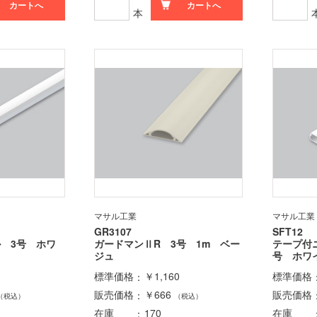
カートへ
カートへ
本
マサル工業
マサル工業
GR3107
SFT12
ル 3号 ホワ
ガードマンⅡR 3号 1m ベー
テープ付
ジュ
号 ホワ
標準価格
￥1,160
標準価格
販売価格
￥666
販売価格
（税込）
（税込）
在庫
170
在庫