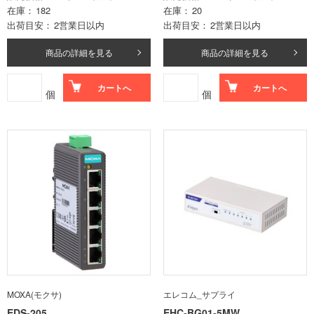
在庫
182
在庫
20
出荷目安
2営業日以内
出荷目安
2営業日以内
商品の詳細を見る
商品の詳細を見る
カートへ
カートへ
個
個
MOXA(モクサ)
エレコム_サプライ
EDS-205
EHC-BG01-5MW