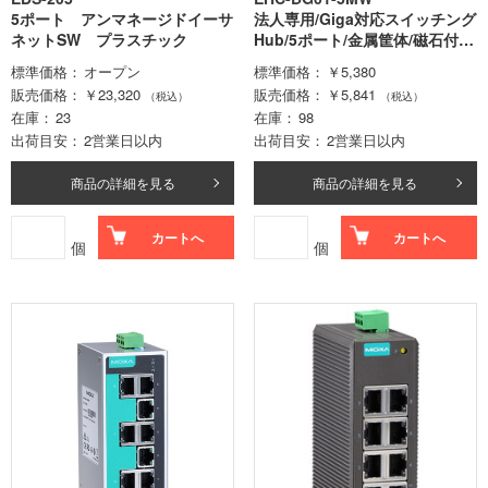
5ポート アンマネージドイーサ
法人専用/Giga対応スイッチング
ネットSW プラスチック
Hub/5ポート/金属筐体/磁石付
き/電源内蔵モデル/ホワイト
標準価格
オープン
標準価格
￥5,380
販売価格
￥23,320
販売価格
￥5,841
（税込）
（税込）
在庫
23
在庫
98
出荷目安
2営業日以内
出荷目安
2営業日以内
商品の詳細を見る
商品の詳細を見る
カートへ
カートへ
個
個