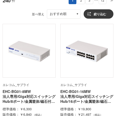
240
件
1
2
3
12
・・・
おすすめ順
並べ替え
絞り込む
エレコム_サプライ
エレコム_サプライ
EHC-BG01-8MW
EHC-BG01-16MW
法人専用/Giga対応スイッチング
法人専用/Giga対応スイッチング
Hub/8ポート/金属筐体/磁石付
Hub/16ポート/金属筐体/磁石付
き/電源内蔵モデル/ホワイト
き/電源内蔵モデル/ホワイト
標準価格
￥6,300
標準価格
￥19,800
販売価格
￥6,840
販売価格
￥21,497
（税込）
（税込）