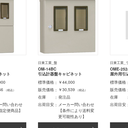
日東工業_盤
日東工業_
OM-14BC
OME-252
ネット
引込計器盤キャビネット
屋外用引
000
標準価格
￥44,000
標準価格
66
販売価格
￥30,539
販売価格
（税込）
（税込）
在庫
発注品
在庫
ー問い合わせ
出荷目安
メーカー問い合わせ
出荷目安
指定便商品】
【条件により送料変
更可能性あり】