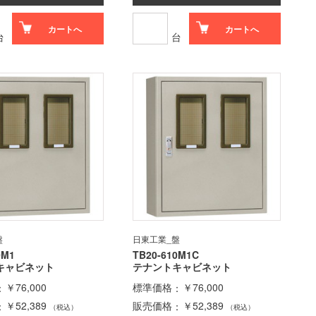
カートへ
カートへ
台
台
盤
日東工業_盤
0M1
TB20-610M1C
キャビネット
テナントキャビネット
￥76,000
標準価格
￥76,000
￥52,389
販売価格
￥52,389
（税込）
（税込）