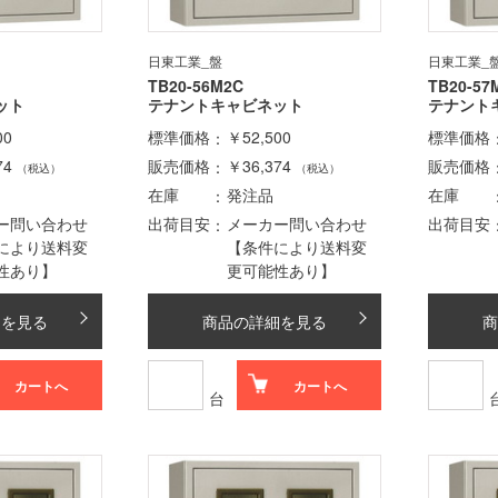
日東工業_盤
日東工業_
TB20-56M2C
TB20-57
ット
テナントキャビネット
テナント
00
標準価格
￥52,500
標準価格
74
販売価格
￥36,374
販売価格
（税込）
（税込）
在庫
発注品
在庫
ー問い合わせ
出荷目安
メーカー問い合わせ
出荷目安
により送料変
【条件により送料変
性あり】
更可能性あり】
細を見る
商品の詳細を見る
商
カートへ
カートへ
台