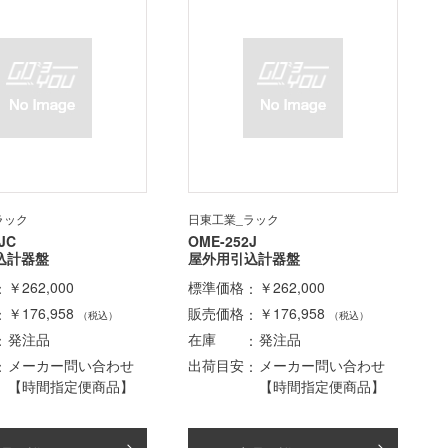
ラック
日東工業_ラック
JC
OME-252J
込計器盤
屋外用引込計器盤
￥262,000
標準価格
￥262,000
￥176,958
販売価格
￥176,958
（税込）
（税込）
発注品
在庫
発注品
メーカー問い合わせ
出荷目安
メーカー問い合わせ
【時間指定便商品】
【時間指定便商品】