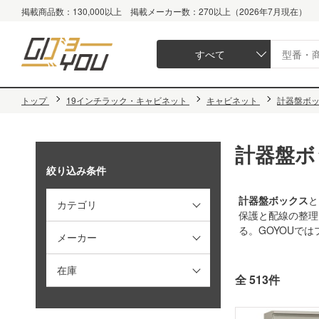
掲載商品数：130,000以上 掲載メーカー数：270以上（2026年7月現在）
すべて
トップ
19インチラック・キャビネット
キャビネット
計器盤ボ
計器盤ボ
絞り込み条件
計器盤ボックス
と
カテゴリ
保護と配線の整理
る。GOYOUで
メーカー
在庫
全 513件