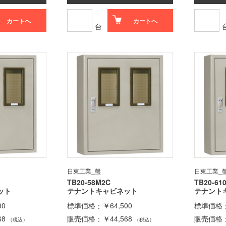
カートへ
カートへ
台
日東工業_盤
日東工業_
TB20-58M2C
TB20-61
ット
テナントキャビネット
テナント
00
標準価格
￥64,500
標準価格
68
販売価格
￥44,568
販売価格
（税込）
（税込）