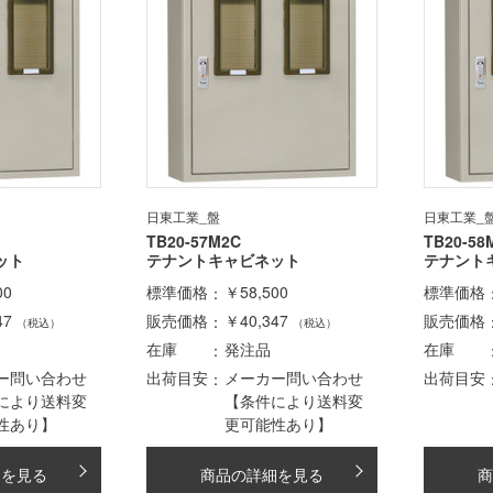
日東工業_盤
日東工業_
TB20-57M2C
TB20-58
ット
テナントキャビネット
テナント
00
標準価格
￥58,500
標準価格
47
販売価格
￥40,347
販売価格
（税込）
（税込）
在庫
発注品
在庫
ー問い合わせ
出荷目安
メーカー問い合わせ
出荷目安
により送料変
【条件により送料変
性あり】
更可能性あり】
細を見る
商品の詳細を見る
商