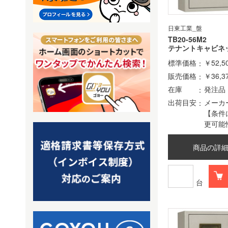
日東工業_盤
TB20-56M2
テナントキャビネ
標準価格
￥52,5
販売価格
￥36,3
在庫
発注品
出荷目安
メーカ
【条件
更可能
商品の詳
台