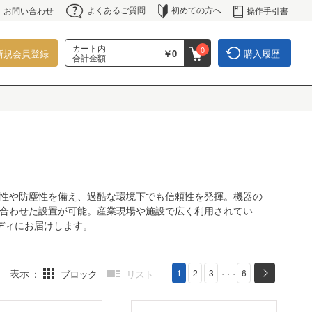
よくあるご質問
初めての方へ
操作手引書
お問い合わせ
カート内
0
新規会員登録
￥0
購入履歴
合計金額
性や防塵性を備え、過酷な環境下でも信頼性を発揮。機器の
合わせた設置が可能。産業現場や施設で広く利用されてい
ディにお届けします。
表示
ブロック
リスト
1
2
3
6
・・・