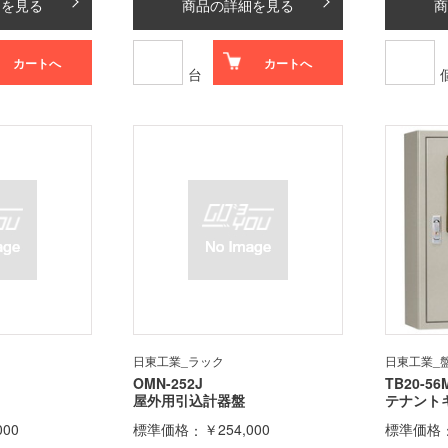
細を見る
商品の詳細を見る
商
カートへ
カートへ
台
日東工業_ラック
日東工業_
OMN-252J
TB20-56
屋外用引込計器盤
テナント
000
標準価格
￥254,000
標準価格