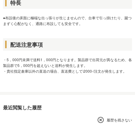
特長
●布設後の床面に極端な出っ張りが生じませんので、台車で引っ掛けたり、蹴つ
まずく心配がなく、通路に布設しても安全です。
配送注意事項
・5，000円未満で送料1，000円となります。製品群で出荷元が異なるため、各
製品群で5，000円を超えないと送料が発生します。
・貴社指定倉庫以外の直送の場合、直送費として\2000-/注文が発生します。
最近閲覧した履歴
履歴を残さない