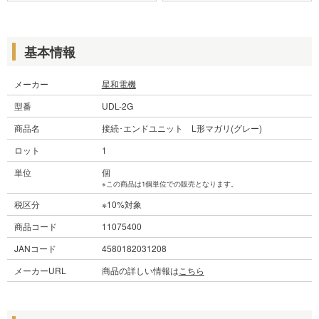
基本情報
メーカー
星和電機
型番
UDL-2G
商品名
接続･エンドユニット L形マガリ(グレー)
ロット
1
単位
個
※この商品は1個単位での販売となります。
税区分
※10%対象
商品コード
11075400
JANコード
4580182031208
メーカーURL
商品の詳しい情報は
こちら