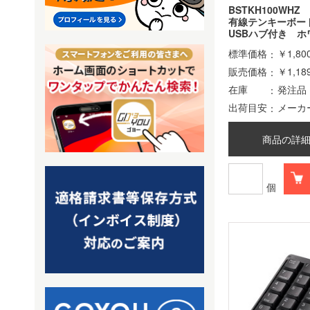
BSTKH100WHZ
有線テンキーボード
USBハブ付き ホ
標準価格
￥1,80
販売価格
￥1,18
在庫
発注品
出荷目安
メーカ
商品の詳
個