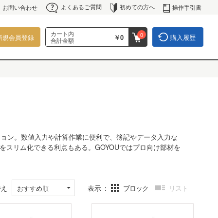
よくあるご質問
初めての方へ
操作手引書
お問い合わせ
カート内
0
新規会員登録
￥0
購入履歴
合計金額
ション。数値入力や計算作業に便利で、簿記やデータ入力な
をスリム化できる利点もある。GOYOUではプロ向け部材を
替え
表示
ブロック
リスト
おすすめ順