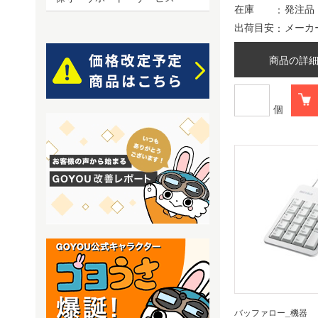
在庫
発注品
出荷目安
メーカ
商品の詳
個
バッファロー_機器