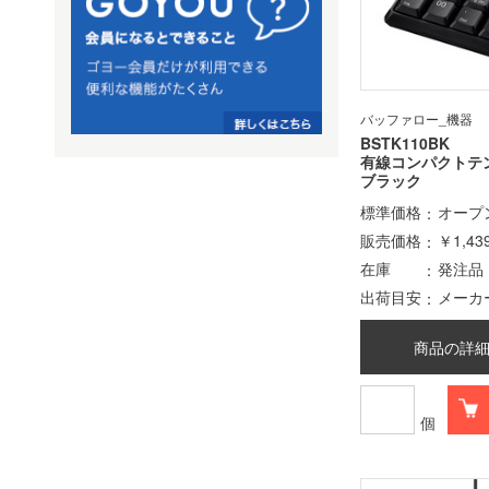
バッファロー_機器
BSTK110BK
有線コンパクト
ブラック
標準価格
オープ
販売価格
￥1,43
在庫
発注品
出荷目安
メーカ
商品の詳
個