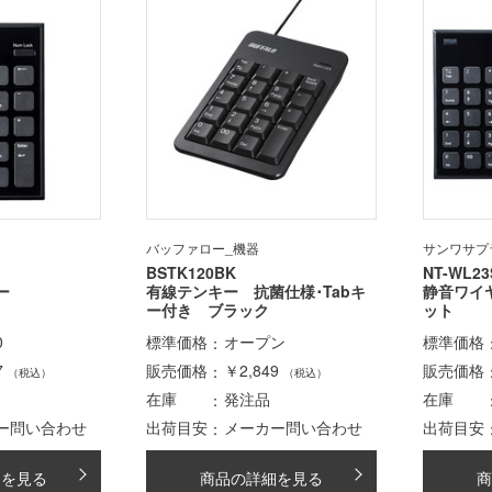
バッファロー_機器
サンワサプ
BSTK120BK
NT-WL23
ー
有線テンキー 抗菌仕様･Tabキ
静音ワイ
ー付き ブラック
ット
0
標準価格
オープン
標準価格
7
販売価格
￥2,849
販売価格
（税込）
（税込）
在庫
発注品
在庫
ー問い合わせ
出荷目安
メーカー問い合わせ
出荷目安
細を見る
商品の詳細を見る
商