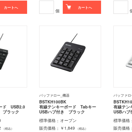
カートへ
カートへ
個
バッファロー_機器
バッファロ
BSTKH100BK
BSTKH1
ド USB2.0
有線テンキーボード Tabキー
有線テン
き ブラック
USBハブ付き ブラック
USBハ
0
標準価格
オープン
標準価格
2
販売価格
￥1,849
販売価格
（税込）
（税込）