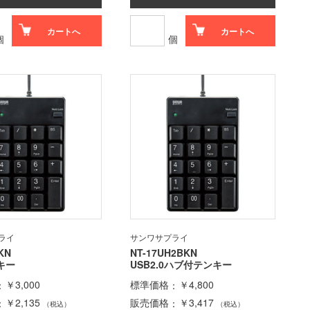
カートへ
カートへ
個
個
ライ
サンワサプライ
KN
NT-17UH2BKN
キー
USB2.0ハブ付テンキー
￥3,000
標準価格
￥4,800
￥2,135
販売価格
￥3,417
（税込）
（税込）