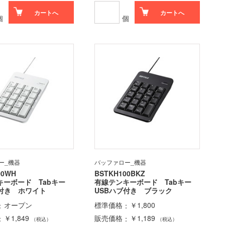
カートへ
カートへ
個
個
ー_機器
バッファロー_機器
00WH
BSTKH100BKZ
キーボード Tabキー
有線テンキーボード Tabキー
ブ付き ホワイト
USBハブ付き ブラック
オープン
標準価格
￥1,800
￥1,849
販売価格
￥1,189
（税込）
（税込）