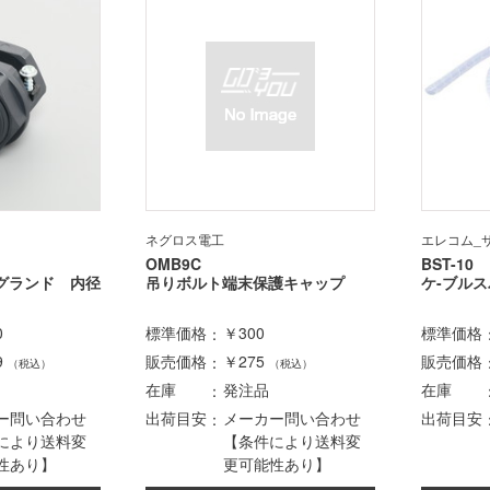
ネグロス電工
エレコム_
OMB9C
BST-10
グランド 内径
吊りボルト端末保護キャップ
ケ-ブルス
0
標準価格
￥300
標準価格
9
販売価格
￥275
販売価格
（税込）
（税込）
在庫
発注品
在庫
ー問い合わせ
出荷目安
メーカー問い合わせ
出荷目安
により送料変
【条件により送料変
性あり】
更可能性あり】