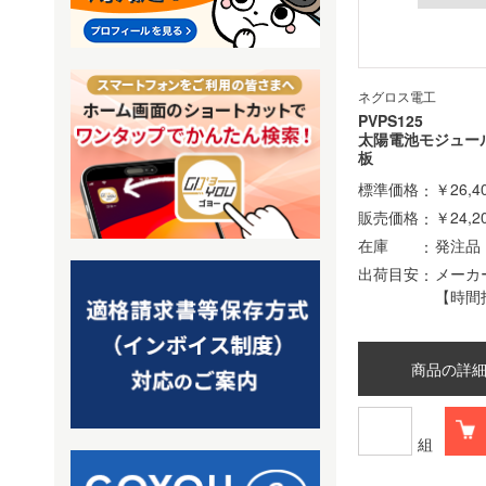
ネグロス電工
PVPS125
太陽電池モジュー
板
標準価格
￥26,4
販売価格
￥24,2
在庫
発注品
出荷目安
メーカ
【時間
商品の詳
組