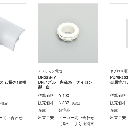
アメリカン電機
ネグロス電
BN35S-IV
PDMP253
ズミ/長さ1m幅
BNノズル 内径35 ナイロン
金属管パ
ト
製 白
標準価格
￥400
標準価格
販売価格
￥337
販売価格
（税込）
（税込）
在庫
発注品
在庫
ー問い合わせ
出荷目安
メーカー問い合わせ
出荷目安
【条件により送料変