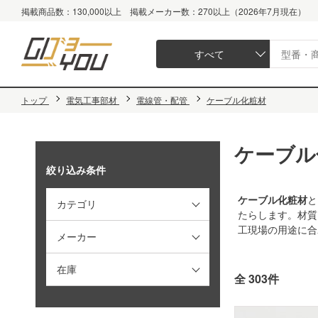
掲載商品数：130,000以上 掲載メーカー数：270以上（2026年7月現在）
すべて
トップ
電気工事部材
電線管・配管
ケーブル化粧材
ケーブル
絞り込み条件
ケーブル化粧材
と
カテゴリ
たらします。材質
工現場の用途に合
メーカー
在庫
全 303件