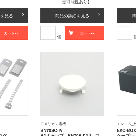
更可能性あり】
細を見る
商品の詳細を見る
商
カートへ
カートへ
個
アメリカン電機
エレコム_
BN70SC-IV
EKC-BOX
タグ
BNキャップ BN70S-IV用 白
ケーブルボ