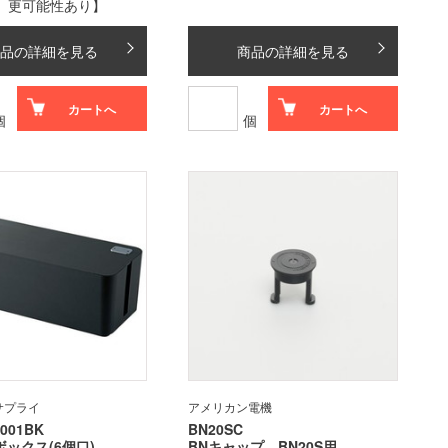
更可能性あり】
品の詳細を見る
商品の詳細を見る
カートへ
カートへ
個
個
サプライ
アメリカン電機
001BK
BN20SC
ックス(6個口)
BNキャップ BN20S用