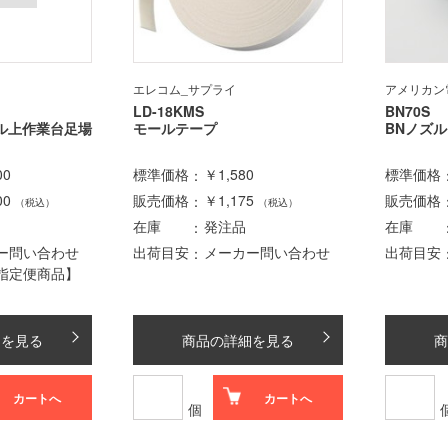
エレコム_サプライ
アメリカン
LD-18KMS
BN70S
ル上作業台足場
モールテープ
BNノズ
00
標準価格
￥1,580
標準価格
00
販売価格
￥1,175
販売価格
（税込）
（税込）
在庫
発注品
在庫
ー問い合わせ
出荷目安
メーカー問い合わせ
出荷目安
指定便商品】
細を見る
商品の詳細を見る
商
カートへ
カートへ
個