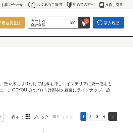
よくあるご質問
初めての方へ
操作手引書
お問い合わせ
カート内
0
新規会員登録
￥0
購入履歴
合計金額
。壁や床に取り付けて配線を隠し、インテリアに統一感をも
ます。GOYOUではプロ向け部材を豊富にラインナップ。施
表示
ブロック
リスト
1
2
3
4