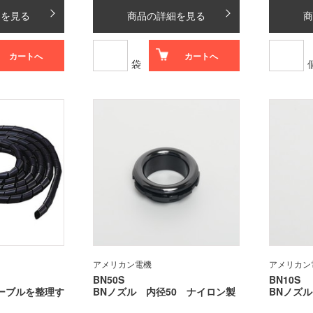
細を見る
商品の詳細を見る
商
カートへ
カートへ
袋
アメリカン電機
アメリカン
BN50S
BN10S
ーブルを整理す
BNノズル 内径50 ナイロン製
BNノズ