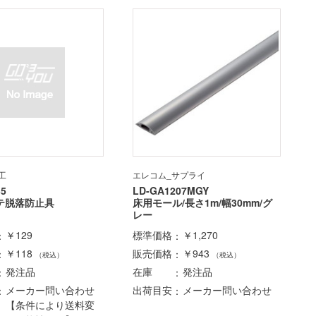
工
エレコム_サプライ
5
LD-GA1207MGY
テ脱落防止具
床用モール/長さ1m/幅30mm/グ
レー
￥129
標準価格
￥1,270
￥118
販売価格
￥943
（税込）
（税込）
発注品
在庫
発注品
メーカー問い合わせ
出荷目安
メーカー問い合わせ
【条件により送料変