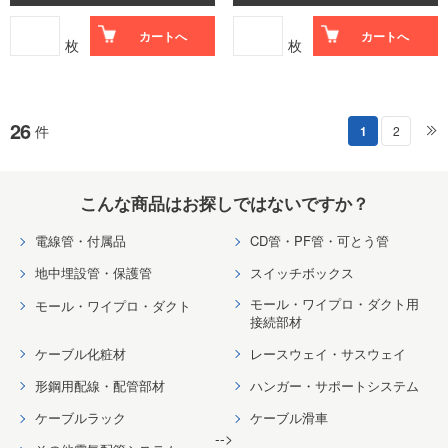
カートへ
カートへ
枚
枚
26
件
1
2
こんな商品はお探しではないですか？
電線管・付属品
CD管・PF管・可とう管
地中埋設管・保護管
スイッチボックス
モール・ワイプロ・ダクト用
モール・ワイプロ・ダクト
接続部材
ケーブル化粧材
レースウェイ・サスウェイ
形鋼用配線・配管部材
ハンガー・サポートシステム
ケーブルラック
ケーブル滑車
-->