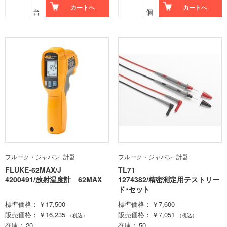
カートへ
カートへ
台
個
フルーク・ジャパン_計器
フルーク・ジャパン_計器
FLUKE-62MAX/J
TL71
4200491/放射温度計 62MAX
1274382/精密測定用テストリー
ド･セット
標準価格
￥17,500
標準価格
￥7,600
販売価格
￥16,235
販売価格
￥7,051
（税込）
（税込）
在庫
20
在庫
50