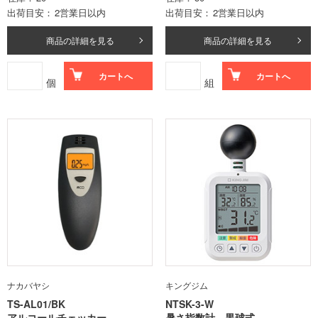
出荷目安
2営業日以内
出荷目安
2営業日以内
商品の詳細を見る
商品の詳細を見る
カートへ
カートへ
個
組
ナカバヤシ
キングジム
TS-AL01/BK
NTSK-3-W
アルコールチェッカー
暑さ指数計 黒球式