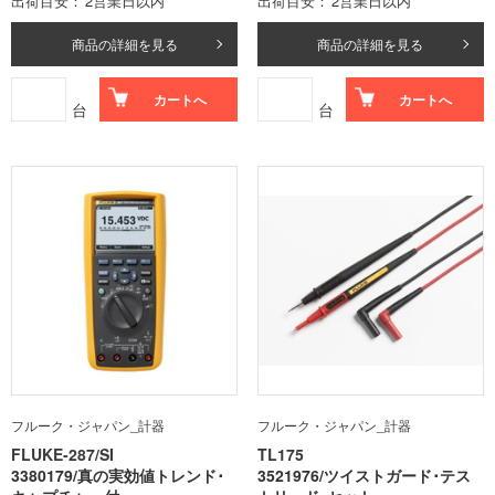
出荷目安
2営業日以内
出荷目安
2営業日以内
商品の詳細を見る
商品の詳細を見る
カートへ
カートへ
台
台
フルーク・ジャパン_計器
フルーク・ジャパン_計器
FLUKE-287/SI
TL175
3380179/真の実効値トレンド･
3521976/ツイストガード･テス