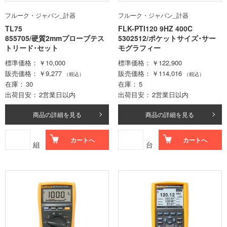
フルーク・ジャパン_計器
フルーク・ジャパン_計器
TL75
FLK-PTI120 9HZ 400C
855705/硬質2mmプローブテス
5302512/ポケットサイズ･サー
トリード･セット
モグラフィー
標準価格
￥10,000
標準価格
￥122,900
販売価格
￥9,277
販売価格
￥114,016
（税込）
（税込）
在庫
30
在庫
5
出荷目安
2営業日以内
出荷目安
2営業日以内
商品の詳細を見る
商品の詳細を見る
カートへ
カートへ
組
台