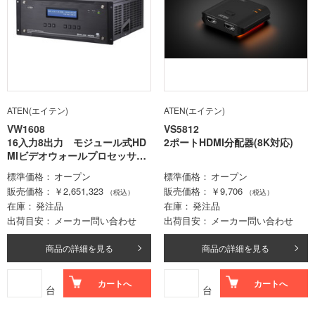
ATEN(エイテン)
ATEN(エイテン)
VW1608
VS5812
16入力8出力 モジュール式HD
2ポートHDMI分配器(8K対応)
MIビデオウォールプロセッサー
(4K対応､4Uサイズ)
標準価格
オープン
標準価格
オープン
販売価格
￥2,651,323
販売価格
￥9,706
（税込）
（税込）
在庫
発注品
在庫
発注品
出荷目安
メーカー問い合わせ
出荷目安
メーカー問い合わせ
商品の詳細を見る
商品の詳細を見る
カートへ
カートへ
台
台