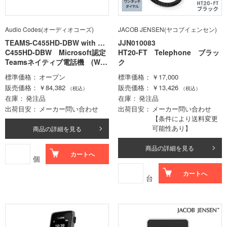
Audio Codes(オーディオコーズ)
JACOB JENSEN(ヤコブイェンセン)
TEAMS-C455HD-DBW with AC
JJN010083
adaptor
C455HD-DBW Microsoft認定
HT20-FT Telephone ブラッ
Teamsネイティブ電話機 (Wi-
ク
Fi 対応) (AC電源付)
標準価格
オープン
標準価格
￥17,000
販売価格
￥84,382
販売価格
￥13,426
（税込）
（税込）
在庫
発注品
在庫
発注品
出荷目安
メーカー問い合わせ
出荷目安
メーカー問い合わせ
【条件により送料変更
可能性あり】
商品の詳細を見る
商品の詳細を見る
カートへ
個
カートへ
台