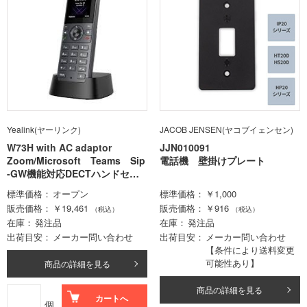
Yealink(ヤーリンク)
JACOB JENSEN(ヤコブイェンセン)
W73H with AC adaptor
JJN010091
Zoom/Microsoft Teams Sip
電話機 壁掛けプレート
-GW機能対応DECTハンドセッ
ト､AC電源付
標準価格
オープン
標準価格
￥1,000
販売価格
￥19,461
販売価格
￥916
（税込）
（税込）
在庫
発注品
在庫
発注品
出荷目安
メーカー問い合わせ
出荷目安
メーカー問い合わせ
【条件により送料変更
可能性あり】
商品の詳細を見る
商品の詳細を見る
カートへ
個