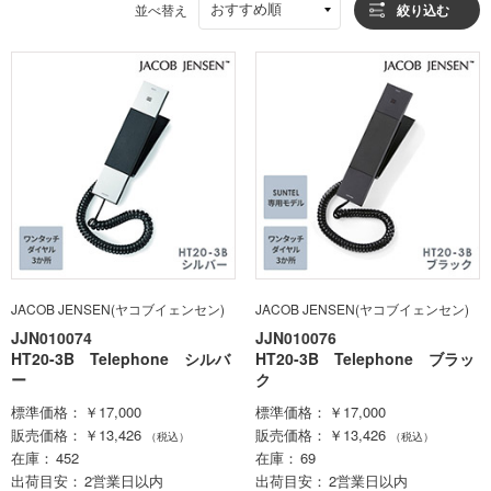
おすすめ順
並べ替え
絞り込む
JACOB JENSEN(ヤコブイェンセン)
JACOB JENSEN(ヤコブイェンセン)
JJN010074
JJN010076
HT20-3B Telephone シルバ
HT20-3B Telephone ブラッ
ー
ク
標準価格
￥17,000
標準価格
￥17,000
販売価格
￥13,426
販売価格
￥13,426
（税込）
（税込）
在庫
452
在庫
69
出荷目安
2営業日以内
出荷目安
2営業日以内