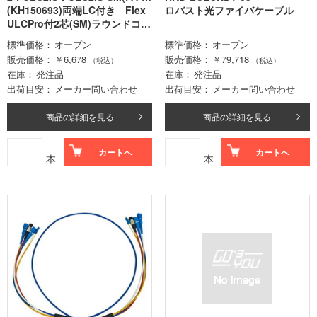
2)-B(2M)
(KH150693)両端LC付き Flex
ロバスト光ファイバケーブル
ULCPro付2芯(SM)ラウンドコー
ド 極性TypeB 2m
標準価格
オープン
標準価格
オープン
販売価格
￥6,678
販売価格
￥79,718
（税込）
（税込）
在庫
発注品
在庫
発注品
出荷目安
メーカー問い合わせ
出荷目安
メーカー問い合わせ
商品の詳細を見る
商品の詳細を見る
カートへ
カートへ
本
本