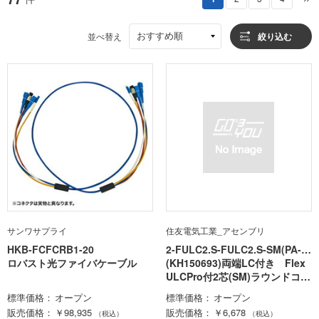
おすすめ順
並べ替え
絞り込む
サンワサプライ
住友電気工業_アセンブリ
HKB-FCFCRB1-20
2-FULC2.S-FULC2.S-SM(PA-A
ロバスト光ファイバケーブル
2)-A(2M)
(KH150693)両端LC付き Flex
ULCPro付2芯(SM)ラウンドコー
ド 極性TypeA 2m
標準価格
オープン
標準価格
オープン
販売価格
￥98,935
販売価格
￥6,678
（税込）
（税込）