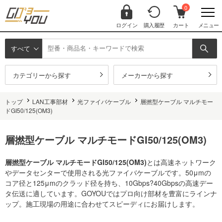
0
ログイン
購入履歴
カート
メニュー
すべて
カテゴリーから探す
メーカーから探す
トップ
LAN工事部材
光ファイバケーブル
層撚型ケーブル マルチモー
ドGI50/125(OM3)
層撚型ケーブル マルチモードGI50/125(OM3)
層撚型ケーブル マルチモードGI50/125(OM3)
とは高速ネットワーク
やデータセンターで使用される光ファイバケーブルです。50μmの
コア径と125μmのクラッド径を持ち、10Gbps?40Gbpsの高速デー
タ伝送に適しています。GOYOUではプロ向け部材を豊富にラインナ
ップ。施工現場の用途に合わせてスピーディにお届けします。