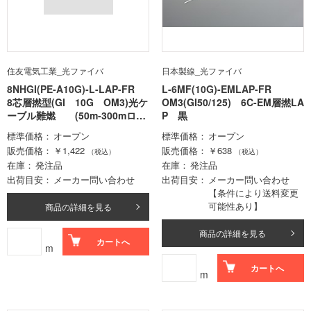
住友電気工業_光ファイバ
日本製線_光ファイバ
8NHGI(PE-A10G)-L-LAP-FR
L-6MF(10G)-EMLAP-FR
8芯層撚型(GI 10G OM3)光ケ
OM3(GI50/125) 6C-EM層撚LA
ーブル難燃 (50m-300mロッ
P 黒
ト価格)
標準価格
オープン
標準価格
オープン
販売価格
￥1,422
販売価格
￥638
（税込）
（税込）
在庫
発注品
在庫
発注品
出荷目安
メーカー問い合わせ
出荷目安
メーカー問い合わせ
【条件により送料変更
可能性あり】
商品の詳細を見る
商品の詳細を見る
カートへ
m
カートへ
m