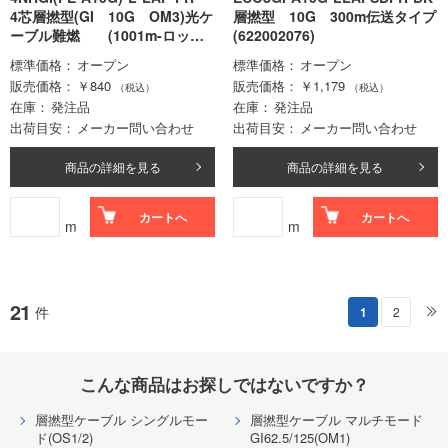
4芯層撚型(GI 10G OM3)光ケ
層撚型 10G 300m伝送タイプ
ーブル難燃 (1001m-ロット
(622002076)
価格)
標準価格
オープン
標準価格
オープン
販売価格
￥840
販売価格
￥1,179
（税込）
（税込）
在庫
発注品
在庫
発注品
出荷目安
メーカー問い合わせ
出荷目安
メーカー問い合わせ
商品の詳細を見る
商品の詳細を見る
カートへ
カートへ
m
m
21
件
1
2
こんな商品はお探しではないですか？
層撚型ケーブル シングルモー
層撚型ケーブル マルチモード
ド(OS1/2)
GI62.5/125(OM1)