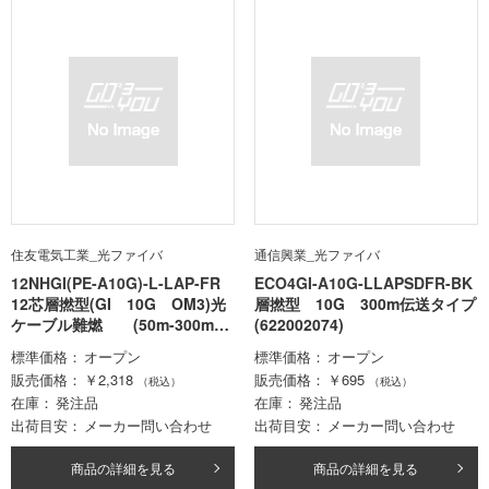
住友電気工業_光ファイバ
通信興業_光ファイバ
12NHGI(PE-A10G)-L-LAP-FR
ECO4GI-A10G-LLAPSDFR-BK
12芯層撚型(GI 10G OM3)光
層撚型 10G 300m伝送タイプ
ケーブル難燃 (50m-300mロ
(622002074)
ット価格)
標準価格
オープン
標準価格
オープン
販売価格
￥2,318
販売価格
￥695
（税込）
（税込）
在庫
発注品
在庫
発注品
出荷目安
メーカー問い合わせ
出荷目安
メーカー問い合わせ
商品の詳細を見る
商品の詳細を見る