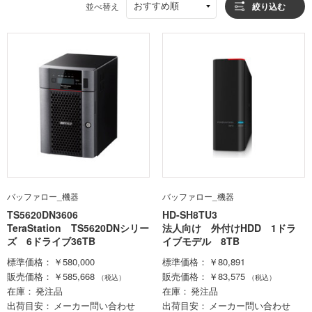
おすすめ順
並べ替え
絞り込む
バッファロー_機器
バッファロー_機器
TS5620DN3606
HD-SH8TU3
TeraStation TS5620DNシリー
法人向け 外付けHDD 1ドラ
ズ 6ドライブ36TB
イブモデル 8TB
標準価格
￥580,000
標準価格
￥80,891
販売価格
￥585,668
販売価格
￥83,575
（税込）
（税込）
在庫
発注品
在庫
発注品
出荷目安
メーカー問い合わせ
出荷目安
メーカー問い合わせ