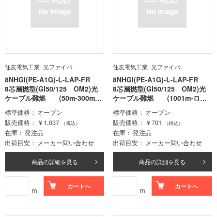
住友電気工業_光ファイバ
住友電気工業_光ファイバ
8NHGI(PE-A1G)-L-LAP-FR
8NHGI(PE-A1G)-L-LAP-FR
8芯層撚型(GI50/125 OM2)光
8芯層撚型(GI50/125 OM2)光
ケーブル難燃 (50m-300mロ
ケーブル難燃 (1001m-ロッ
ット価格)
ト価格)
標準価格
オープン
標準価格
オープン
販売価格
￥1,037
販売価格
￥701
（税込）
（税込）
在庫
発注品
在庫
発注品
出荷目安
メーカー問い合わせ
出荷目安
メーカー問い合わせ
商品の詳細を見る
商品の詳細を見る
カートへ
カートへ
m
m