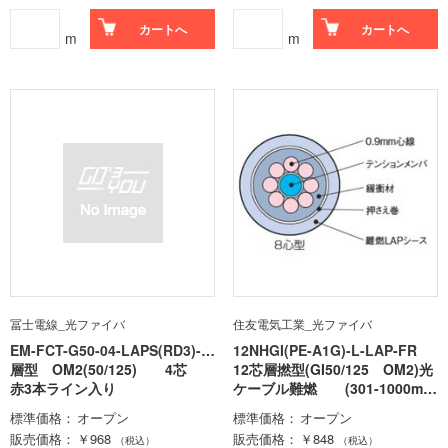
カートへ
カートへ
m
m
冨士電線_光ファイバ
住友電気工業_光ファイバ
EM-FCT-G50-04-LAPS(RD3)-F
12NHGI(PE-A1G)-L-LAP-FR
R
層型 OM2(50/125) 4芯
12芯層撚型(GI50/125 OM2)光
赤3本ライン入り
ケーブル難燃 (301-1000m-
ロット価格)
標準価格
オープン
標準価格
オープン
販売価格
￥968
販売価格
￥848
（税込）
（税込）