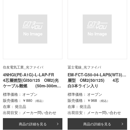
住友電気工業_光ファイバ
冨士電線_光ファイバ
4NHGI(PE-A1G)-L-LAP-FR
EM-FCT-G50-04-LAPS(WT3)-F
4芯層撚型(GI50/125 OM2)光
R
層型 OM2(50/125) 4芯
ケーブル難燃 (50m-300mロ
白3本ライン入り
ット価格)
標準価格
オープン
標準価格
オープン
販売価格
￥880
販売価格
￥968
（税込）
（税込）
在庫
発注品
在庫
発注品
出荷目安
メーカー問い合わせ
出荷目安
メーカー問い合わせ
商品の詳細を見る
商品の詳細を見る