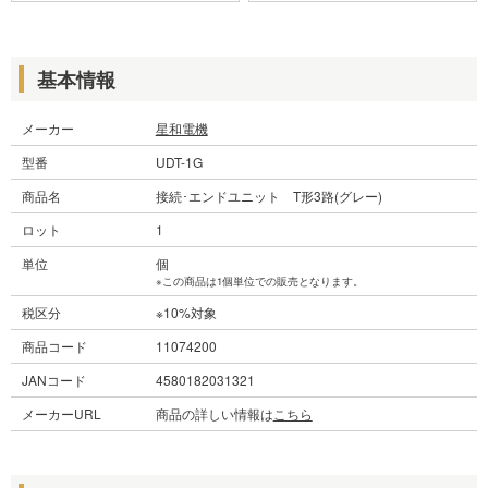
基本情報
メーカー
星和電機
型番
UDT-1G
商品名
接続･エンドユニット T形3路(グレー)
ロット
1
単位
個
※この商品は1個単位での販売となります。
税区分
※10%対象
商品コード
11074200
JANコード
4580182031321
メーカーURL
商品の詳しい情報は
こちら