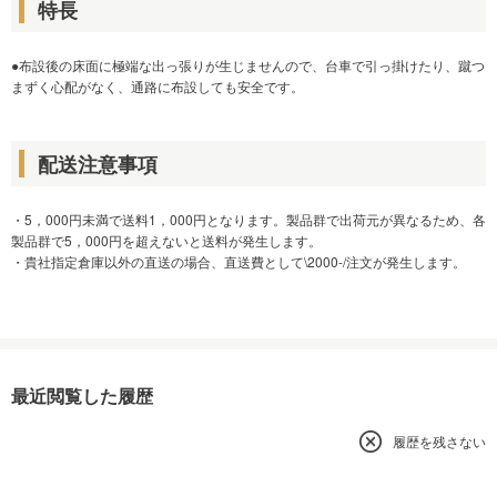
特長
●布設後の床面に極端な出っ張りが生じませんので、台車で引っ掛けたり、蹴つ
まずく心配がなく、通路に布設しても安全です。
配送注意事項
・5，000円未満で送料1，000円となります。製品群で出荷元が異なるため、各
製品群で5，000円を超えないと送料が発生します。
・貴社指定倉庫以外の直送の場合、直送費として\2000-/注文が発生します。
最近閲覧した履歴
履歴を残さない