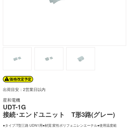
出荷目安：2営業日以内
星和電機
UDT-1G
接続･エンドユニット T形3路(グレー)
●タイプ:T型三路 UDN1用●材質:変性ポリフェニレンエーテル●使用温度範