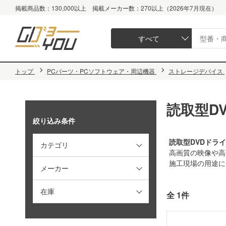
掲載商品数：130,000以上 掲載メーカー数：270以上（2026年7月現在）
すべて
トップ
PCパーツ・PCソフトウェア・周辺機器
ストレージデバイス
読取型D
絞り込み条件
読取型DVDドラ
カテゴリ
高画質の映像や高
施工現場の用途に
メーカー
在庫
全 1件