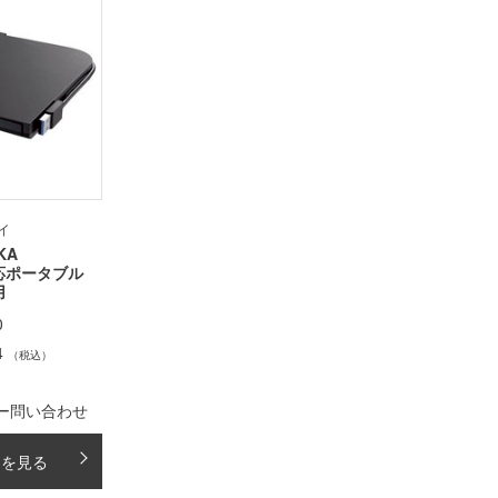
イ
KA
)対応ポータブル
用
0
4
（税込）
ー問い合わせ
細を見る