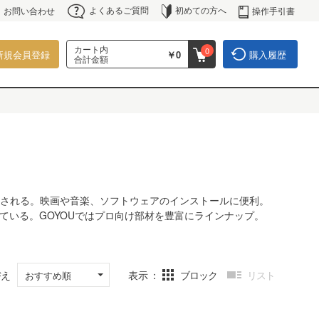
よくあるご質問
初めての方へ
操作手引書
お問い合わせ
カート内
0
新規会員登録
￥0
購入履歴
合計金額
用される。映画や音楽、ソフトウェアのインストールに便利。
ている。GOYOUではプロ向け部材を豊富にラインナップ。
替え
表示
ブロック
リスト
おすすめ順