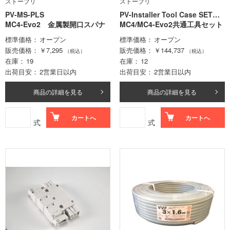
ストーブリ
ストーブリ
PV-MS-PLS
PV-Installer Tool Case SET【N
MC4-Evo2 金属製開口スパナ
o.32.6126】
MC4/MC4-Evo2共通工具セット
標準価格
オープン
標準価格
オープン
販売価格
￥7,295
販売価格
￥144,737
（税込）
（税込）
在庫
19
在庫
12
出荷目安
2営業日以内
出荷目安
2営業日以内
商品の詳細を見る
商品の詳細を見る
カートへ
カートへ
式
式