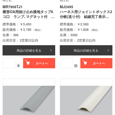
MR7906TJ1
MJ2495
横形OA用抜け止め接地タップ6
ハーネス用ジョイントボックス2
コ口 ランプ､マグネット付 V
分岐(送り付) 結線完了表示付
CTF1m接地プラグ付
(標準色 青)
標準価格
￥5,450
標準価格
￥2,590
販売価格
￥3,785
販売価格
￥1,828
（税込）
（税込）
在庫
366
在庫
3092
出荷目安
2営業日以内
出荷目安
2営業日以内
商品の詳細を見る
商品の詳細を見る
カートへ
カートへ
本
個