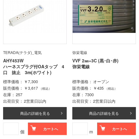
TERADA(テラダ)_電気
弥栄電線
AHY453W
VVF 2㎜×3C (黒･白･赤)
ハーネスプラグ付OAタップ 4
弥栄電線
口 抜止 3m(ホワイト)
標準価格
￥7,300
標準価格
オープン
販売価格
￥3,617
販売価格
￥435
（税込）
（税込）
在庫
257
在庫
7300
出荷目安
2営業日以内
出荷目安
2営業日以内
商品の詳細を見る
商品の詳細を見る
カートへ
カートへ
個
m