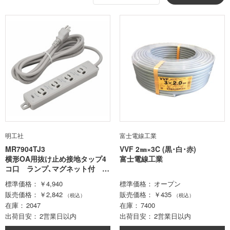
明工社
富士電線工業
MR7904TJ3
VVF 2㎜×3C (黒･白･赤)
横形OA用抜け止め接地タップ4
富士電線工業
コ口 ランプ､マグネット付 V
CTF3m接地プラグ付
標準価格
￥4,940
標準価格
オープン
販売価格
￥2,842
販売価格
￥435
（税込）
（税込）
在庫
2047
在庫
7400
出荷目安
2営業日以内
出荷目安
2営業日以内