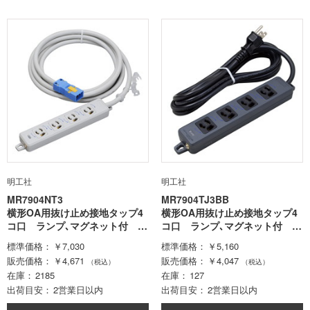
明工社
明工社
MR7904NT3
MR7904TJ3BB
横形OA用抜け止め接地タップ4
横形OA用抜け止め接地タップ4
コ口 ランプ､マグネット付 V
コ口 ランプ､マグネット付 V
CT3mハーネスプラグ付
CTF3m接地プラグ付黒
標準価格
￥7,030
標準価格
￥5,160
販売価格
￥4,671
販売価格
￥4,047
（税込）
（税込）
在庫
2185
在庫
127
出荷目安
2営業日以内
出荷目安
2営業日以内