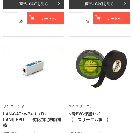
商品の詳細を見る
商品の詳細を見る
カートへ
カートへ
本
m
サンコーシヤ
3M(スリーエム)
LAN-CAT5e-P+Ⅱ（R）
2号PVC保護ﾃｰﾌﾟ
LAN用SPD 劣化判定機能搭
【 スリーエム製 】
載