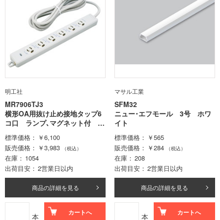
明工社
マサル工業
MR7906TJ3
SFM32
横形OA用抜け止め接地タップ6
ニュー･エフモール 3号 ホワ
コ口 ランプ､マグネット付 V
イト
CTF3m接地プラグ付
標準価格
￥6,100
標準価格
￥565
販売価格
￥3,983
販売価格
￥284
（税込）
（税込）
在庫
1054
在庫
208
出荷目安
2営業日以内
出荷目安
2営業日以内
商品の詳細を見る
商品の詳細を見る
カートへ
カートへ
本
本