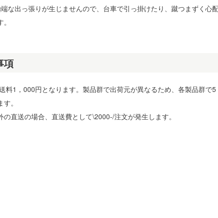
極端な出っ張りが生じませんので、台車で引っ掛けたり、蹴つまずく心
す。
事項
で送料1，000円となります。製品群で出荷元が異なるため、各製品群で5
ます。
の直送の場合、直送費として\2000-/注文が発生します。