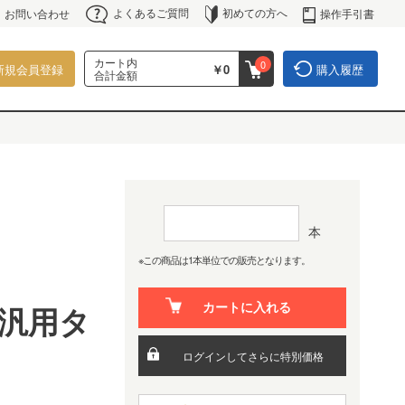
よくあるご質問
初めての方へ
操作手引書
お問い合わせ
カート内
0
新規会員登録
￥0
購入履歴
合計金額
本
※この商品は1本単位での販売となります。
 汎用タ
カートに入れる
ログインしてさらに特別価格