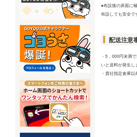
●布設後の床面に
布設しても安全で
配送注意
・5，000円未満
いと送料が発生し
・貴社指定倉庫以外