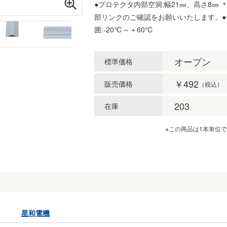
●プロテクタ内部空洞:幅21㎜、高さ8㎜
部リンクのご確認をお願いいたします。●
囲:-20℃～＋60℃
オープン
標準価格
￥492
販売価格
（税込）
203
在庫
※この商品は1本単位
星和電機