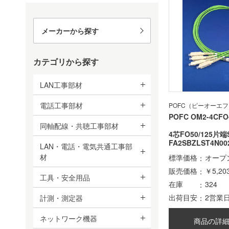
メーカーから探す
カテゴリから探す
LAN工事部材
電話工事部材
POFC（ピーオーエ
POFC OM2-4CFO
同軸配線・共聴工事部材
4芯FO50/125片
FA2SBZLST4N00
LAN・電話・電気共通工事部
材
標準価格
オープ
販売価格
￥5,20
工具・安全用品
在庫
324
出荷目安
2営業
計測・測定器
ネットワーク機器
商品の詳