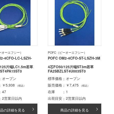
ピーオーエフシー）
POFC（ピーオーエフシー）
2-4CFO-LC-LSZH-
POFC OM2-4CFO-ST-LSZH-3M
/125片端LC1.5m若草
4芯FO50/125片端ST3m若草
ST4PA15ST0
FA2SBZLST4U003ST0
オープン
標準価格
オープン
￥5,938
販売価格
￥7,475
（税込）
（税込）
47
在庫
1
2営業日以内
出荷目安
2営業日以内
品の詳細を見る
商品の詳細を見る