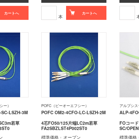
カートへ
カートへ
本
フシー）
POFC（ピーオーエフシー）
アルプシス
-SC-LSZH-3M
POFC OM2-4CFO-LC-LSZH-2M
ALP-4FO
端SC3m若草
4芯FO50/125片端LC2m若草
FOコード
3ST0
FA2SBZLST4P002ST0
SC/OP
ン
標準価格
オープン
標準価格