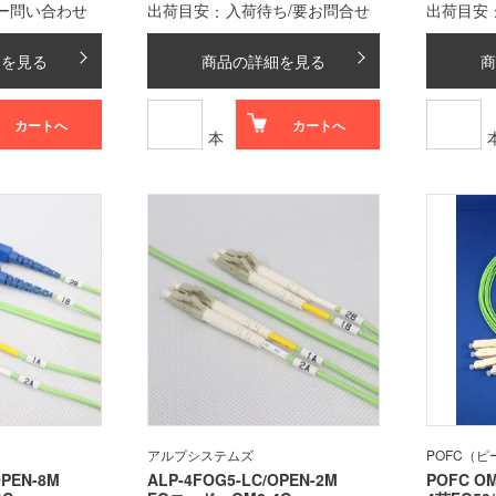
ー問い合わせ
出荷目安
入荷待ち/要お問合せ
出荷目安
細を見る
商品の詳細を見る
商
カートへ
カートへ
本
アルプシステムズ
POFC（
OPEN-8M
ALP-4FOG5-LC/OPEN-2M
POFC OM