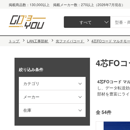
掲載商品数：130,000以上 掲載メーカー数：270以上（2026年7月現在）
すべて
トップ
LAN工事部材
光ファイバコード
4芯FOコード マルチモードG
4芯FOコ
絞り込み条件
4芯FOコード マルチ
カテゴリ
し、データ転送効
部材を豊富にライ
メーカー
在庫
全 54件