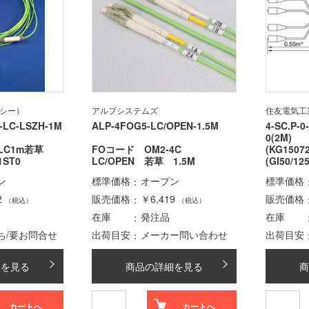
フシー）
アルプシステムズ
住友電気工
-LC-LSZH-1M
ALP-4FOG5-LC/OPEN-1.5M
4-SC.P-0
0(2M)
端LC1m若草
FOコード OM2-4C
(KG150
1ST0
LC/OPEN 若草 1.5M
(GI50/
ン
標準価格
オープン
標準価格
2
販売価格
￥6,419
販売価格
（税込）
（税込）
在庫
発注品
在庫
ち/要お問合せ
出荷目安
メーカー問い合わせ
出荷目安
細を見る
商品の詳細を見る
商
カートへ
カートへ