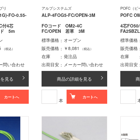
ブリ
アルプシステムズ
POFC（
1G)-FO-0.55-
ALP-4FOG5-FC/OPEN-3M
POFC OM
LC付4芯
FOコード OM2-4C
4芯FO50
コード 5m
FC/OPEN 若草 3M
FA2SBZL
ン
標準価格
オープン
標準価格
5
販売価格
￥8,081
販売価格
（税込）
（税込）
在庫
発注品
在庫
ー問い合わせ
出荷目安
メーカー問い合わせ
出荷目安
細を見る
商品の詳細を見る
商
カートへ
カートへ
本