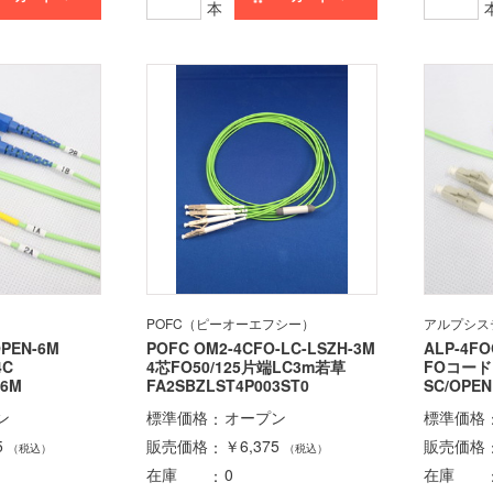
本
POFC（ピーオーエフシー）
アルプシス
OPEN-6M
POFC OM2-4CFO-LC-LSZH-3M
ALP-4FO
-4C
4芯FO50/125片端LC3m若草
FOコード
6M
FA2SBZLST4P003ST0
SC/OPE
ン
標準価格
オープン
標準価格
5
販売価格
￥6,375
販売価格
（税込）
（税込）
在庫
0
在庫