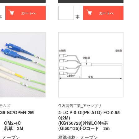
カートへ
カートへ
本
本
テムズ
住友電気工業_アセンブリ
G5-SC/OPEN-2M
4-LC.P-0-GI(PE-A1G)-FO-0.55-
0(2M)
 OM2-4C
(KG150728)片端LC付4芯
EN 若草 2M
(GI50/125)FOコード 2m
オープン
標準価格
オープン