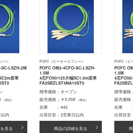
フシー）
POFC（ピーオーエフシー）
POFC（
-SC-LSZH-2M
POFC OM2-4CFO-SC-LSZH-
POFC OM
1.5M
1.5M
端SC2m若草
4芯FO50/125片端SC1.5m若草
4芯FO50
2ST0
FA2SBZLST4NA15ST0
FA2SBZL
ン
標準価格
オープン
標準価格
3
販売価格
￥5,058
販売価格
（税込）
（税込）
在庫
442
在庫
日以内
出荷目安
2営業日以内
出荷目安
細を見る
商品の詳細を見る
商