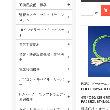
通信用設備・機器
本
監視カメラ・セキュリティシ
ステム
19インチラック・キャビネッ
ト
電気工事部材
音響・映像設備機器・事務機
器
電気設備機器
パソコン・モバイル・サーバ
POFC（ピーオーエ
ー
POFC OM2-4CFO
PCパーツ・PCソフトウェア・
4芯FO50/125片
周辺機器
FA2SBZLST4N00
標準価格
オープ
保守・サポート・サービス