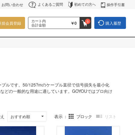
よくあるご質問
初めての方へ
操作手引書
お問い合わせ
カート内
0
新規会員登録
￥0
購入履歴
合計金額
ルです。50/125?mのケーブル直径で信号損失を最小化
などの一般的な用途に適しています。GOYOUではプロ向け
替え
表示
ブロック
リスト
おすすめ順