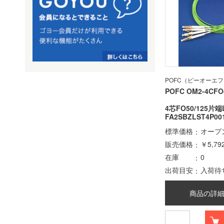
POFC（ピーオーエ
POFC OM2-4CFO
4芯FO50/125片
FA2SBZLST4P00
標準価格
オープ
販売価格
￥5,79
在庫
0
出荷目安
入荷待
商品の詳