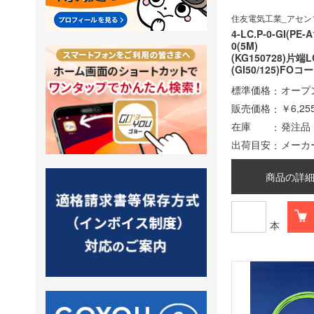
住友電気工業_アセン
4-LC.P-0-GI(PE-A
0(5M)
(KG150728)片端
(GI50/125)FO
標準価格
オープ
販売価格
￥6,25
在庫
発注品
出荷目安
メーカ
商品の詳
本