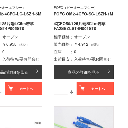
ピーオーエフシー）
POFC（ピーオーエフシー）
2-4CFO-LC-LSZH-5M
POFC OM2-4CFO-SC-LSZH-1M
/125片端LC5m若草
4芯FO50/125片端SC1m若草
ST4P005ST0
FA2SBZLST4N001ST0
オープン
標準価格
オープン
￥6,958
販売価格
￥4,912
（税込）
（税込）
0
在庫
0
入荷待ち/要お問合せ
出荷目安
入荷待ち/要お問合せ
品の詳細を見る
商品の詳細を見る
カートへ
カートへ
本
本