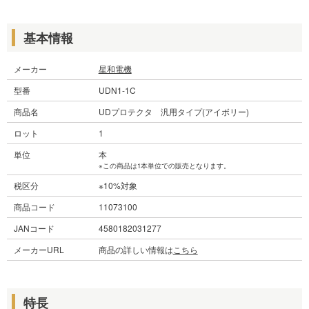
基本情報
メーカー
星和電機
型番
UDN1-1C
商品名
UDプロテクタ 汎用タイプ(アイボリー)
ロット
1
単位
本
※この商品は1本単位での販売となります。
税区分
※10%対象
商品コード
11073100
JANコード
4580182031277
メーカーURL
商品の詳しい情報は
こちら
特長