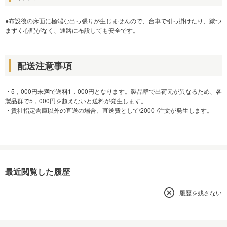
●布設後の床面に極端な出っ張りが生じませんので、台車で引っ掛けたり、蹴つ
まずく心配がなく、通路に布設しても安全です。
配送注意事項
・5，000円未満で送料1，000円となります。製品群で出荷元が異なるため、各
製品群で5，000円を超えないと送料が発生します。
・貴社指定倉庫以外の直送の場合、直送費として\2000-/注文が発生します。
最近閲覧した履歴
履歴を残さない