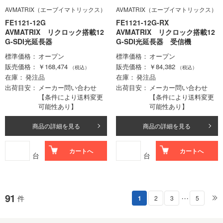
AVMATRIX（エーブイマトリックス）
AVMATRIX（エーブイマトリックス）
FE1121-12G
FE1121-12G-RX
AVMATRIX リクロック搭載12
AVMATRIX リクロック搭載12
G-SDI光延長器
G-SDI光延長器 受信機
標準価格
オープン
標準価格
オープン
販売価格
￥168,474
販売価格
￥84,382
（税込）
（税込）
在庫
発注品
在庫
発注品
出荷目安
メーカー問い合わせ
出荷目安
メーカー問い合わせ
【条件により送料変更
【条件により送料変更
可能性あり】
可能性あり】
商品の詳細を見る
商品の詳細を見る
カートへ
カートへ
台
台
91
件
1
2
3
5
・・・