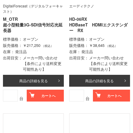
DigitalForecast（デジタルフォーキャ
エーディテクノ
スト）
M_OTR
HD-06RX
超小型軽量3G-SDI信号対応光延
HDBaseT HDMIエクステンダ
長器
ー RX
標準価格
オープン
標準価格
オープン
販売価格
￥217,250
販売価格
￥38,645
（税込）
（税込）
在庫
発注品
在庫
発注品
出荷目安
メーカー問い合わせ
出荷目安
メーカー問い合わせ
【条件により送料変更
【条件により送料変更
可能性あり】
可能性あり】
商品の詳細を見る
商品の詳細を見る
カートへ
カートへ
台
台