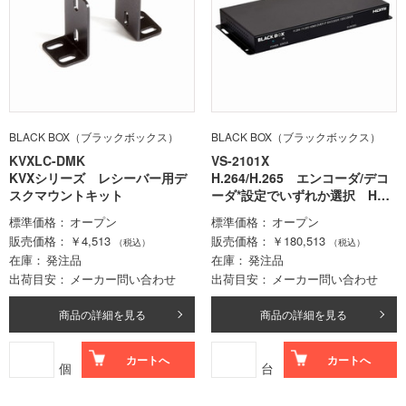
BLACK BOX（ブラックボックス）
BLACK BOX（ブラックボックス）
KVXLC-DMK
VS-2101X
KVXシリーズ レシーバー用デ
H.264/H.265 エンコーダ/デコ
スクマウントキット
ーダ*設定でいずれか選択 HDM
I over IP 1ポート PoE
標準価格
オープン
標準価格
オープン
最大フルHD
販売価格
￥4,513
販売価格
￥180,513
（税込）
（税込）
在庫
発注品
在庫
発注品
出荷目安
メーカー問い合わせ
出荷目安
メーカー問い合わせ
商品の詳細を見る
商品の詳細を見る
カートへ
カートへ
個
台