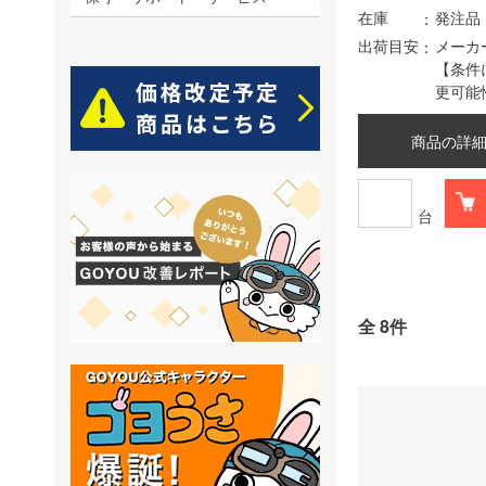
在庫
発注品
出荷目安
メーカ
【条件
更可能
商品の詳
台
全 8件