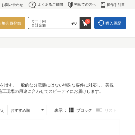
よくあるご質問
初めての方へ
操作手引書
お問い合わせ
カート内
0
新規会員登録
￥0
購入履歴
合計金額
を指す。一般的な分電盤にはない特殊な要件に対応し、美観
。施工現場の用途に合わせてスピーディにお届けします。
替え
表示
ブロック
リスト
おすすめ順