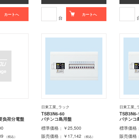
カートへ
カートへ
台
日東工業_ラック
日東工業_
TSB3N6-60
TSB3N6-
要負荷分電盤
パチンコ島用盤
パチンコ
00
標準価格
￥25,500
標準価格
39
販売価格
￥17,142
販売価格
（税込）
（税込）