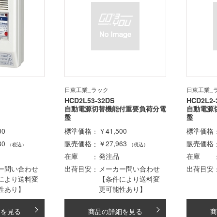
日東工業_ラック
日東工業_
HCD2L53-32DS
HCD2L2-
自動電源切替機能付重要負荷分電
自動電源
盤
盤
00
標準価格
￥41,500
標準価格
80
販売価格
￥27,963
販売価格
（税込）
（税込）
在庫
発注品
在庫
ー問い合わせ
出荷目安
メーカー問い合わせ
出荷目安
により送料変
【条件により送料変
性あり】
更可能性あり】
細を見る
商品の詳細を見る
商