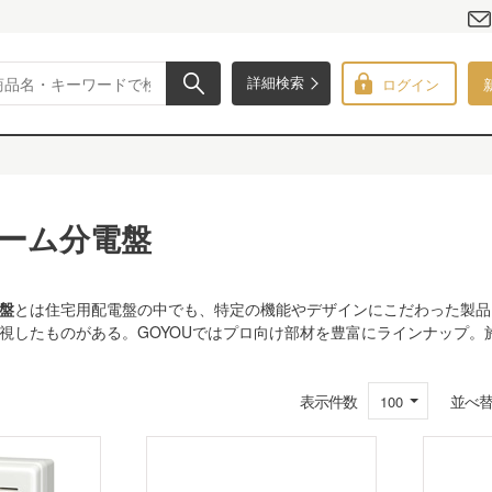
ログイン
詳細検索
ーム分電盤
盤
とは住宅用配電盤の中でも、特定の機能やデザインにこだわった製品
視したものがある。GOYOUではプロ向け部材を豊富にラインナップ
表示件数
並べ
100