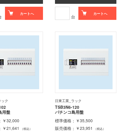
カートへ
カートへ
台
台
ラック
日東工業_ラック
102
TSB3N6-120
島用盤
パチンコ島用盤
￥32,000
標準価格
￥35,500
￥21,641
販売価格
￥23,951
（税込）
（税込）