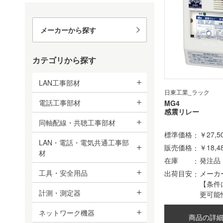
メーカーから探す
カテゴリから探す
LAN工事部材
日東工業_ラック
電話工事部材
MG4
感震リレー
同軸配線・共聴工事部材
標準価格
￥27,5
LAN・電話・電気共通工事部
販売価格
￥18,4
材
在庫
発注品
工具・安全用品
出荷目安
メーカ
【条件
計測・測定器
更可能
ネットワーク機器
商品の詳