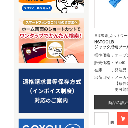
日本製線_ネットワー
NSTOOLB
ジャック成端ツー
標準価格
オープ
販売価格
￥440
在庫
発注品
出荷目安
メーカ
【条件
更可能
商品の詳
個