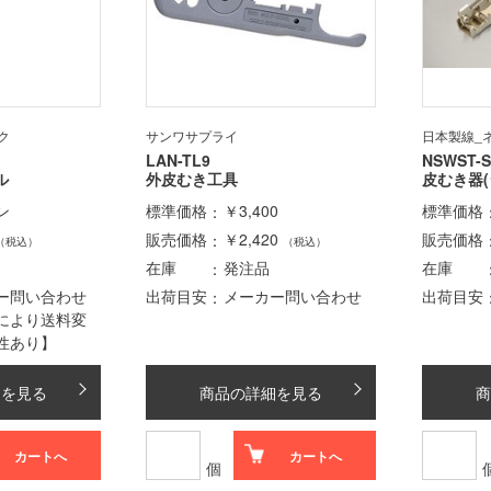
ク
サンワサプライ
日本製線_
LAN-TL9
NSWST-S 
ル
外皮むき工具
皮むき器(
ン
標準価格
￥3,400
標準価格
販売価格
￥2,420
販売価格
（税込）
（税込）
在庫
発注品
在庫
ー問い合わせ
出荷目安
メーカー問い合わせ
出荷目安
により送料変
性あり】
細を見る
商品の詳細を見る
商
カートへ
カートへ
個