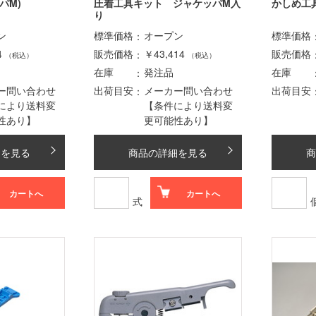
パM)
圧着工具キット ジャケッパM入
かしめ工具
り
ン
標準価格
オープン
標準価格
4
販売価格
￥43,414
販売価格
（税込）
（税込）
在庫
発注品
在庫
ー問い合わせ
出荷目安
メーカー問い合わせ
出荷目安
により送料変
【条件により送料変
性あり】
更可能性あり】
細を見る
商品の詳細を見る
商
カートへ
カートへ
式