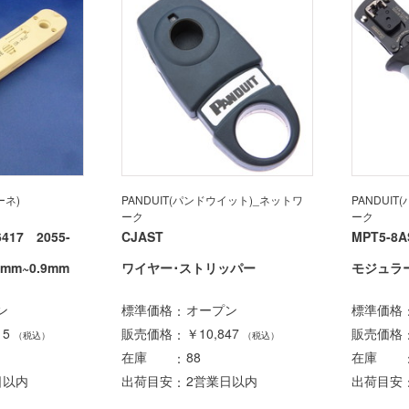
ーネ)
PANDUIT(パンドウイット)_ネットワ
PANDUI
ーク
ーク
6417 2055-
CJAST
MPT5-8A
mm~0.9mm
ワイヤー･ストリッパー
モジュラ
ン
標準価格
オープン
標準価格
15
販売価格
￥10,847
販売価格
（税込）
（税込）
在庫
88
在庫
日以内
出荷目安
2営業日以内
出荷目安