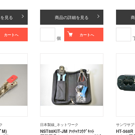
細を見る
商品の詳細を見る
商
カートへ
カートへ
個
ク
日本製線_ネットワーク
サンワサプ
ﾟM)
NST88KIT-JM ｱｯﾁｬｸｺｳｸﾞｷｯﾄ
HT-568R