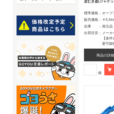
皮むき器(ジャケッ
標準価格
オープ
販売価格
￥5,54
在庫
発注品
出荷目安
メーカ
【条件
更可能
商品の詳
個