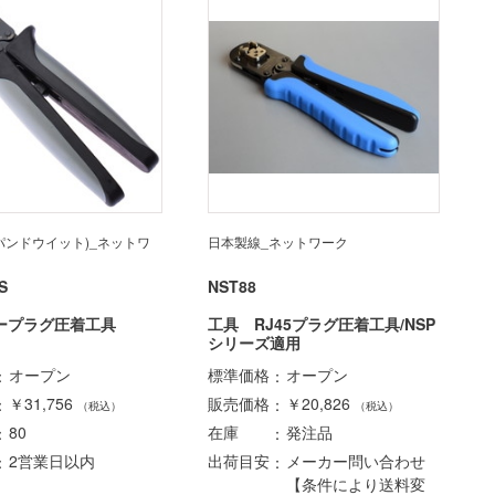
T(パンドウイット)_ネットワ
日本製線_ネットワーク
S
NST88
ープラグ圧着工具
工具 RJ45プラグ圧着工具/NSP
シリーズ適用
オープン
標準価格
オープン
￥31,756
販売価格
￥20,826
（税込）
（税込）
80
在庫
発注品
2営業日以内
出荷目安
メーカー問い合わせ
【条件により送料変