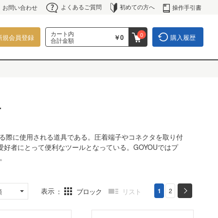
よくあるご質問
初めての方へ
操作手引書
お問い合わせ
カート内
0
新規会員登録
￥0
購入履歴
合計金額
具
する際に使用される道具である。圧着端子やコネクタを取り付
愛好者にとって便利なツールとなっている。GOYOUではプ
。
表示
ブロック
リスト
1
2
順