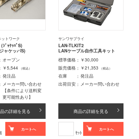
ネットワーク
サンワサプライ
(ｼﾞｬｹｯﾊﾟS)
LAN-TLKIT2
ジャケッパS)
LANケーブル自作工具キット
オープン
標準価格
￥30,000
￥5,544
販売価格
￥21,353
（税込）
（税込）
発注品
在庫
発注品
メーカー問い合わせ
出荷目安
メーカー問い合わせ
【条件により送料変
更可能性あり】
品の詳細を見る
商品の詳細を見る
カートへ
カートへ
個
ｾｯﾄ