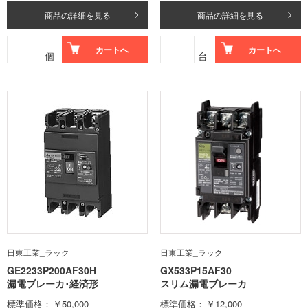
商品の詳細を見る
商品の詳細を見る
カートへ
カートへ
個
台
日東工業_ラック
日東工業_ラック
GE2233P200AF30H
GX533P15AF30
漏電ブレーカ･経済形
スリム漏電ブレーカ
標準価格
￥50,000
標準価格
￥12,000