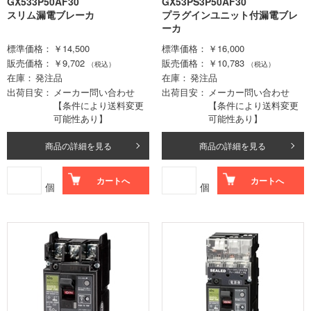
GX533P50AF30
GX53PS3P50AF30
スリム漏電ブレーカ
プラグインユニット付漏電ブレ
ーカ
標準価格
￥14,500
標準価格
￥16,000
販売価格
￥9,702
販売価格
￥10,783
（税込）
（税込）
在庫
発注品
在庫
発注品
出荷目安
メーカー問い合わせ
出荷目安
メーカー問い合わせ
【条件により送料変更
【条件により送料変更
可能性あり】
可能性あり】
商品の詳細を見る
商品の詳細を見る
カートへ
カートへ
個
個