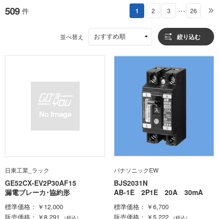
509
件
1
2
3
26
・・・
おすすめ順
並べ替え
絞り込む
日東工業_ラック
パナソニックEW
GE52CX-EV2P30AF15
BJS2031N
漏電ブレーカ･協約形
AB-1E 2P1E 20A 30mA
標準価格
￥12,000
標準価格
￥6,700
販売価格
￥8,291
販売価格
￥5,222
（税込）
（税込）