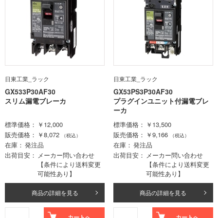
日東工業_ラック
日東工業_ラック
GX533P30AF30
GX53PS3P30AF30
スリム漏電ブレーカ
プラグインユニット付漏電ブレ
ーカ
標準価格
￥12,000
標準価格
￥13,500
販売価格
￥8,072
販売価格
￥9,166
（税込）
（税込）
在庫
発注品
在庫
発注品
出荷目安
メーカー問い合わせ
出荷目安
メーカー問い合わせ
【条件により送料変更
【条件により送料変更
可能性あり】
可能性あり】
商品の詳細を見る
商品の詳細を見る
カートへ
カートへ