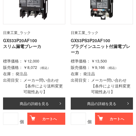
日東工業_ラック
日東工業_ラック
GX533P20AF100
GX53PS3P20AF100
スリム漏電ブレーカ
プラグインユニット付漏電ブレ
ーカ
標準価格
￥12,000
標準価格
￥13,500
販売価格
￥8,072
販売価格
￥9,166
（税込）
（税込）
在庫
発注品
在庫
発注品
出荷目安
メーカー問い合わせ
出荷目安
メーカー問い合わせ
【条件により送料変更
【条件により送料変更
可能性あり】
可能性あり】
商品の詳細を見る
商品の詳細を見る
カートへ
カートへ
個
個