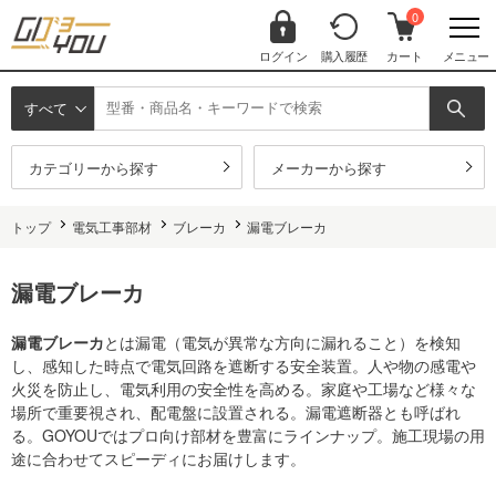
0
ログイン
購入履歴
カート
メニュー
すべて
カテゴリーから探す
メーカーから探す
トップ
電気工事部材
ブレーカ
漏電ブレーカ
漏電ブレーカ
漏電ブレーカ
とは漏電（電気が異常な方向に漏れること）を検知
し、感知した時点で電気回路を遮断する安全装置。人や物の感電や
火災を防止し、電気利用の安全性を高める。家庭や工場など様々な
場所で重要視され、配電盤に設置される。漏電遮断器とも呼ばれ
る。GOYOUではプロ向け部材を豊富にラインナップ。施工現場の用
途に合わせてスピーディにお届けします。