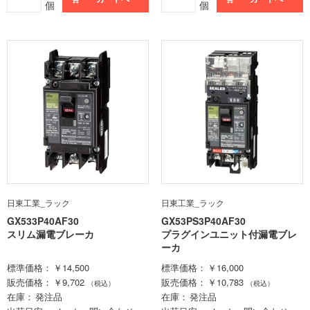
個
個
日東工業_ラック
日東工業_ラック
GX533P40AF30
GX53PS3P40AF30
スリム漏電ブレーカ
プラグインユニット付漏電ブレ
ーカ
標準価格
￥14,500
標準価格
￥16,000
販売価格
￥9,702
販売価格
￥10,783
（税込）
（税込）
在庫
発注品
在庫
発注品