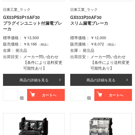
日東工業_ラック
日東工業_ラック
GX53PS3P15AF30
GX533P20AF30
プラグインユニット付漏電ブレ
スリム漏電ブレーカ
ーカ
標準価格
￥13,500
標準価格
￥12,000
販売価格
￥9,166
販売価格
￥8,072
（税込）
（税込）
在庫
発注品
在庫
発注品
出荷目安
メーカー問い合わせ
出荷目安
メーカー問い合わせ
【条件により送料変更
【条件により送料変更
可能性あり】
可能性あり】
商品の詳細を見る
商品の詳細を見る
カートへ
カートへ
個
個