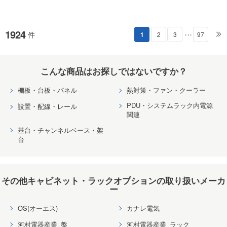
1924
件
1
2
3
97
・・・
こんな商品はお探しではないですか？
棚板・台板・パネル
熱対策・ファン・クーラー
PDU・システムラック内電源
設置・配線・レール
関連
基台・チャンネルベース・架
台
その他キャビネット・ラックオプションの取り扱いメーカ
ー
OS(オーエス)
カナレ電気
河村電器産業_盤
河村電器産業_ラック