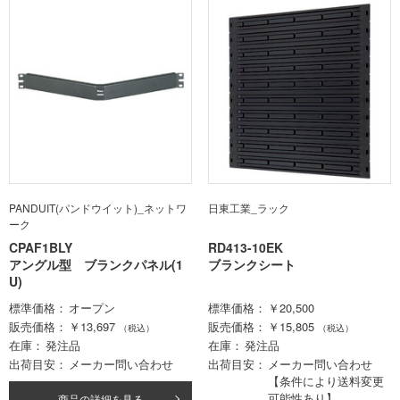
PANDUIT(パンドウイット)_ネットワ
日東工業_ラック
ーク
CPAF1BLY
RD413-10EK
アングル型 ブランクパネル(1
ブランクシート
U)
標準価格
オープン
標準価格
￥20,500
販売価格
￥13,697
販売価格
￥15,805
（税込）
（税込）
在庫
発注品
在庫
発注品
出荷目安
メーカー問い合わせ
出荷目安
メーカー問い合わせ
【条件により送料変更
可能性あり】
商品の詳細を見る