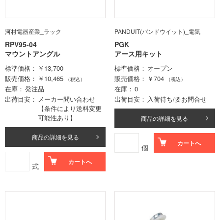
河村電器産業_ラック
PANDUIT(パンドウイット)_電気
RPV95-04
PGK
マウントアングル
アース用キット
標準価格
￥13,700
標準価格
オープン
販売価格
￥10,465
販売価格
￥704
（税込）
（税込）
在庫
発注品
在庫
0
出荷目安
メーカー問い合わせ
出荷目安
入荷待ち/要お問合せ
【条件により送料変更
可能性あり】
商品の詳細を見る
商品の詳細を見る
カートへ
個
カートへ
式