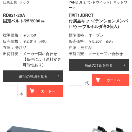
日東工業_ラック
PANDUIT(パンドウイット)_ネットワ
ーク
RD821-20A
FMT1JBRCT
固定ベルト/25*2000㎜
付属品キット(テンションメンバ
止/ケーブルホルダ各2個入)
標準価格
￥3,450
標準価格
オープン
販売価格
￥2,614
販売価格
￥5,207
（税込）
（税込）
在庫
発注品
在庫
発注品
出荷目安
メーカー問い合わせ
出荷目安
メーカー問い合わせ
【条件により送料変更
可能性あり】
商品の詳細を見る
商品の詳細を見る
カートへ
式
カートへ
本