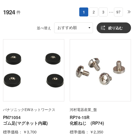
1924
件
1
2
3
97
・・・
おすすめ順
並べ替え
絞り込む
パナソニックEWネットワークス
河村電器産業_盤
PN71054
RP74-15R
ゴム足(マグネット内蔵)
化粧ねじ (RP74)
標準価格
￥3,700
標準価格
￥2,350