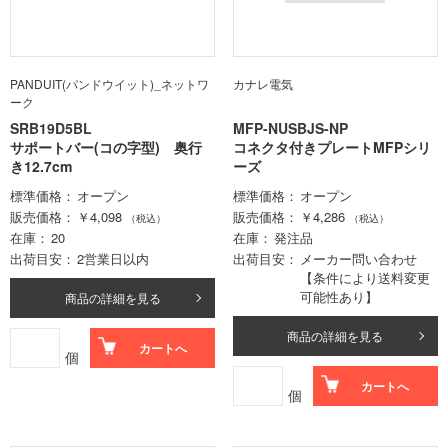
PANDUIT(パンドウイット)_ネットワ
カナレ電気
ーク
SRB19D5BL
MFP-NUSBJS-NP
サポートバー(コの字型) 奥行
コネクタ付きプレートMFPシリ
き12.7cm
ーズ
標準価格
オープン
標準価格
オープン
販売価格
￥4,098
販売価格
￥4,286
（税込）
（税込）
在庫
20
在庫
発注品
出荷目安
2営業日以内
出荷目安
メーカー問い合わせ
【条件により送料変更
可能性あり】
商品の詳細を見る
商品の詳細を見る
カートへ
個
カートへ
個