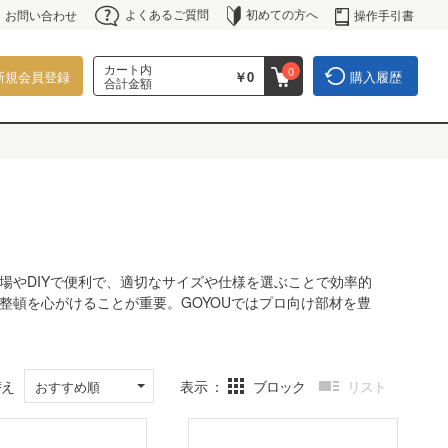
よくあるご質問
初めての方へ
操作手引書
お問い合わせ
カート内
0
新規会員登録
￥0
購入履歴
合計金額
場やDIYで便利で、適切なサイズや仕様を選ぶことで効率的
整頓を心がけることが重要。GOYOUではプロ向け部材を豊
替え
表示
ブロック
リスト
おすすめ順