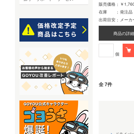
販売価格
￥1,76
在庫
発注品
出荷目安
メーカ
商品の詳
個
全 7件
ドライバ