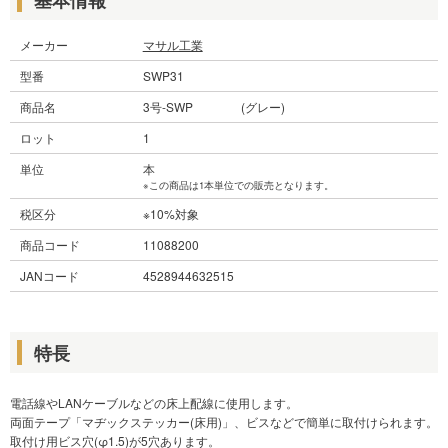
メーカー
マサル工業
型番
SWP31
商品名
3号-SWP (グレー)
ロット
1
単位
本
※この商品は1本単位での販売となります。
税区分
※10%対象
商品コード
11088200
JANコード
4528944632515
特長
電話線やLANケーブルなどの床上配線に使用します。
両面テープ「マヂックステッカー(床用)」、ビスなどで簡単に取付けられます。
取付け用ビス穴(φ1.5)が5穴あります。