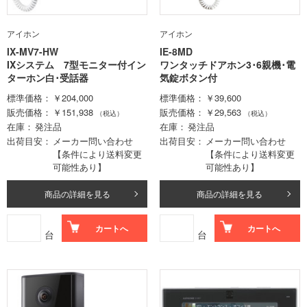
アイホン
アイホン
IX-MV7-HW
IE-8MD
IXシステム 7型モニター付イン
ワンタッチドアホン3･6親機･電
ターホン白･受話器
気錠ボタン付
標準価格
￥204,000
標準価格
￥39,600
販売価格
￥151,938
販売価格
￥29,563
（税込）
（税込）
在庫
発注品
在庫
発注品
出荷目安
メーカー問い合わせ
出荷目安
メーカー問い合わせ
【条件により送料変更
【条件により送料変更
可能性あり】
可能性あり】
商品の詳細を見る
商品の詳細を見る
カートへ
カートへ
台
台