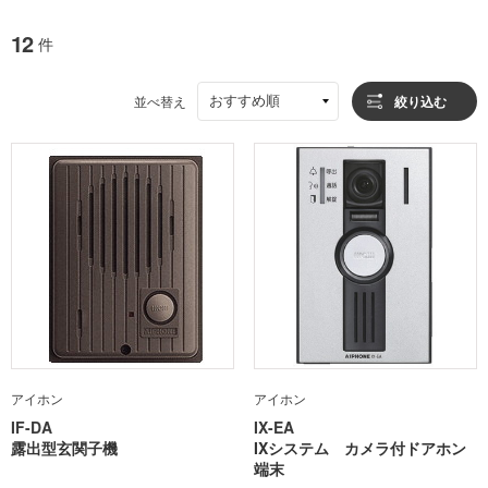
12
件
おすすめ順
並べ替え
絞り込む
アイホン
アイホン
IF-DA
IX-EA
露出型玄関子機
IXシステム カメラ付ドアホン
端末