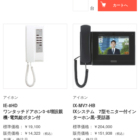
カートへ
台
アイホン
アイホン
IE-8HD
IX-MV7-HB
ワンタッチドアホン3･6増設親
IXシステム 7型モニター付イン
機･電気錠ボタン付
ターホン黒･受話器
標準価格
￥19,100
標準価格
￥204,000
販売価格
￥14,323
販売価格
￥151,938
（税込）
（税込）
在庫
発注品
在庫
発注品