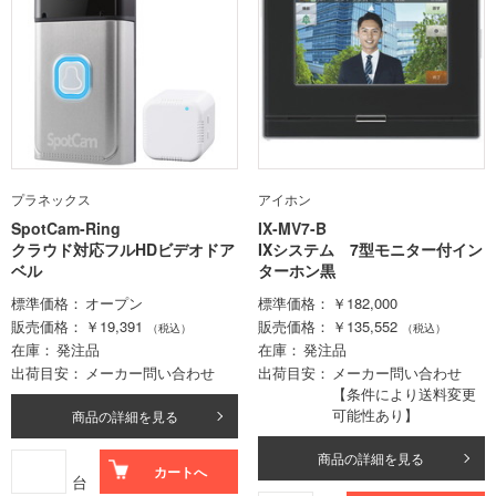
プラネックス
アイホン
SpotCam-Ring
IX-MV7-B
クラウド対応フルHDビデオドア
IXシステム 7型モニター付イン
ベル
ターホン黒
標準価格
オープン
標準価格
￥182,000
販売価格
￥19,391
販売価格
￥135,552
（税込）
（税込）
在庫
発注品
在庫
発注品
出荷目安
メーカー問い合わせ
出荷目安
メーカー問い合わせ
【条件により送料変更
可能性あり】
商品の詳細を見る
商品の詳細を見る
カートへ
台