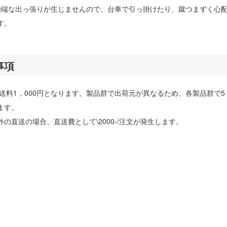
極端な出っ張りが生じませんので、台車で引っ掛けたり、蹴つまずく心
す。
事項
で送料1，000円となります。製品群で出荷元が異なるため、各製品群で5
ます。
の直送の場合、直送費として\2000-/注文が発生します。