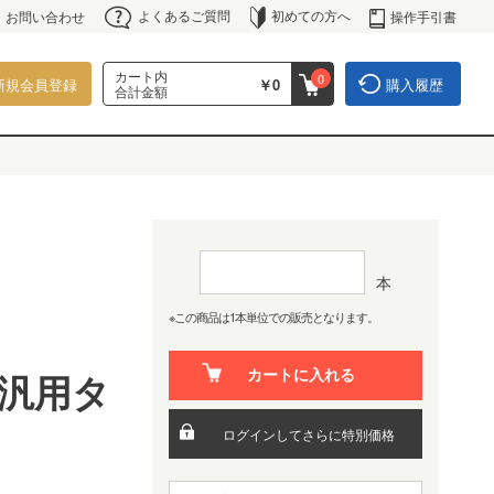
よくあるご質問
初めての方へ
操作手引書
お問い合わせ
カート内
0
新規会員登録
￥0
購入履歴
合計金額
本
※この商品は1本単位での販売となります。
 汎用タ
カートに入れる
ログインしてさらに特別価格