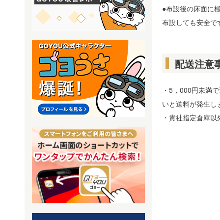
●布設後の床面に
布設しても安全で
配送注意
・5，000円未満
いと送料が発生し
・貴社指定倉庫以外