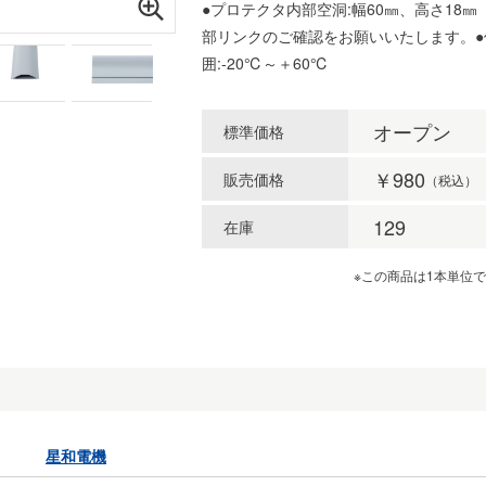
●プロテクタ内部空洞:幅60㎜、高さ18㎜
部リンクのご確認をお願いいたします。●
囲:-20℃～＋60℃
オープン
標準価格
￥980
販売価格
（税込）
129
在庫
※この商品は1本単位
星和電機