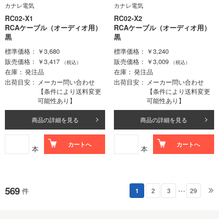
カナレ電気
カナレ電気
RC02-X1
RC02-X2
RCAケーブル（オーディオ用）
RCAケーブル（オーディオ用）
黒
黒
標準価格
￥3,680
標準価格
￥3,240
販売価格
￥3,417
販売価格
￥3,009
（税込）
（税込）
在庫
発注品
在庫
発注品
出荷目安
メーカー問い合わせ
出荷目安
メーカー問い合わせ
【条件により送料変更
【条件により送料変更
可能性あり】
可能性あり】
商品の詳細を見る
商品の詳細を見る
カートへ
カートへ
本
本
569
件
1
2
3
29
・・・