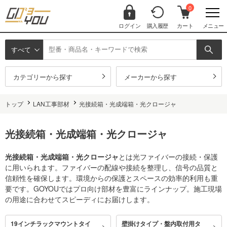
0
ログイン
購入履歴
カート
メニュー
すべて
カテゴリーから探す
メーカーから探す
トップ
LAN工事部材
光接続箱・光成端箱・光クロージャ
光接続箱・光成端箱・光クロージャ
光接続箱・光成端箱・光クロージャ
とは光ファイバーの接続・保護
に用いられます。ファイバーの配線や接続を整理し、信号の品質と
信頼性を確保します。環境からの保護とスペースの効率的利用も重
要です。GOYOUではプロ向け部材を豊富にラインナップ。施工現場
の用途に合わせてスピーディにお届けします。
19インチラックマウントタイ
壁掛けタイプ・盤内取付用タ