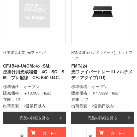
住友電気工業_光ファイバ
PANDUIT(パンドウイット)_ネットワ
ーク
CFJB40-U4CM<4><SM>
FMTJ24
壁掛け用光成端箱 4C SC S
光ファイバートレー1Uマルチメ
M プレ配線 CFJB40-U4CM-
ディアタイプ(1U)
Z<4><SM>
標準価格
オープン
標準価格
オープン
販売価格
￥18,385
販売価格
￥17,929
（税込）
（税込）
在庫
12
在庫
17
出荷目安
2営業日以内
出荷目安
2営業日以内
商品の詳細を見る
商品の詳細を見る
カートへ
カートへ
台
台