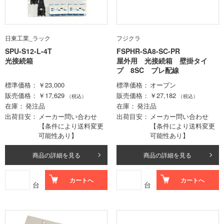
日東工業_ラック
フジクラ
SPU-S12-L-4T
FSPHR-SA8-SC-PR
光接続箱
屋外用 光接続箱 壁掛タイ
プ 8SC プレ配線
標準価格
￥23,000
標準価格
オープン
販売価格
￥17,629
販売価格
￥27,182
（税込）
（税込）
在庫
発注品
在庫
発注品
出荷目安
メーカー問い合わせ
出荷目安
メーカー問い合わせ
【条件により送料変更
【条件により送料変更
可能性あり】
可能性あり】
商品の詳細を見る
商品の詳細を見る
カートへ
カートへ
台
台