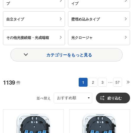
プ
イプ
自立タイプ
壁埋め込みタイプ
その他光接続箱・光成端箱
光クロージャ
カテゴリーをもっと見る
1139
件
1
2
3
57
・・・
おすすめ順
並べ替え
絞り込む