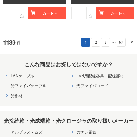
カートへ
カートへ
台
台
1139
件
1
2
3
57
・・・
こんな商品はお探しではないですか？
LANケーブル
LAN用配線器具・配線部材
光ファイバケーブル
光ファイバコード
光部材
光接続箱・光成端箱・光クロージャの取り扱いメーカー
アルプシステムズ
カナレ電気