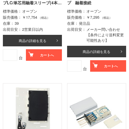
プLC/単芯用融着スリーブ(4本)
プ 融着接続
+テープ芯用融着スリーブ(1本)
標準価格
オープン
標準価格
オープン
添付
販売価格
￥17,754
販売価格
￥7,295
（税込）
（税込）
在庫
39
在庫
発注品
出荷目安
2営業日以内
出荷目安
メーカー問い合わせ
【条件により送料変更
可能性あり】
商品の詳細を見る
商品の詳細を見る
カートへ
台
カートへ
台