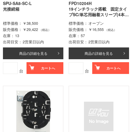
SPU-SA8-SC-L
FPD10204H
光接続箱
19インチラック搭載 固定タイ
プSC/単芯用融着スリーブ(4本)
+テープ芯用融着スリーブ(1本)
標準価格
￥38,500
標準価格
オープン
添付
販売価格
￥29,422
販売価格
￥16,555
（税込）
（税込）
在庫
13
在庫
57
出荷目安
2営業日以内
出荷目安
2営業日以内
商品の詳細を見る
商品の詳細を見る
カートへ
カートへ
台
台