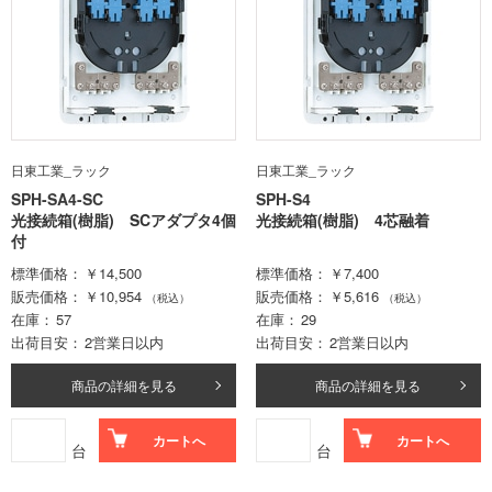
日東工業_ラック
日東工業_ラック
SPH-SA4-SC
SPH-S4
光接続箱(樹脂) SCアダプタ4個
光接続箱(樹脂) 4芯融着
付
標準価格
￥14,500
標準価格
￥7,400
販売価格
￥10,954
販売価格
￥5,616
（税込）
（税込）
在庫
57
在庫
29
出荷目安
2営業日以内
出荷目安
2営業日以内
商品の詳細を見る
商品の詳細を見る
カートへ
カートへ
台
台