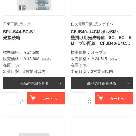
日東工業_ラック
住友電気工業_光ファイバ
SPU-SA4-SC-S1
CFJB40-U4CM<8><SM>
光接続箱
壁掛け用光成端箱 8C SC S
M プレ配線 CFJB40-U4CM-
Z<8><SM>
標準価格
￥24,500
標準価格
オープン
販売価格
￥18,602
販売価格
￥24,515
（税込）
（税込）
在庫
37
在庫
16
出荷目安
2営業日以内
出荷目安
2営業日以内
商品の詳細を見る
商品の詳細を見る
カートへ
カートへ
台
台