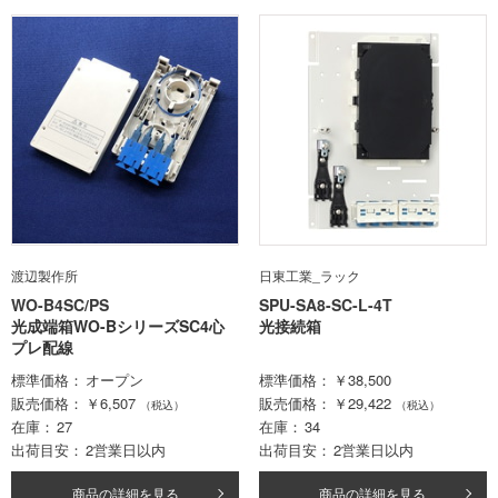
渡辺製作所
日東工業_ラック
WO-B4SC/PS
SPU-SA8-SC-L-4T
光成端箱WO-BシリーズSC4心
光接続箱
プレ配線
標準価格
オープン
標準価格
￥38,500
販売価格
￥6,507
販売価格
￥29,422
（税込）
（税込）
在庫
27
在庫
34
出荷目安
2営業日以内
出荷目安
2営業日以内
商品の詳細を見る
商品の詳細を見る