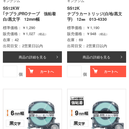
キングジム
キングジム
SS12KW
SS12K
｢テプラ｣PROテープ 強粘着
テプラカートリッジ(白地/黒文
白/黒文字 12mm幅
字) 12㎜ 013-4330
標準価格
￥1,290
標準価格
￥1,190
販売価格
￥1,027
販売価格
￥948
（税込）
（税込）
在庫
42
在庫
69
出荷目安
2営業日以内
出荷目安
2営業日以内
商品の詳細を見る
商品の詳細を見る
カートへ
カートへ
個
個