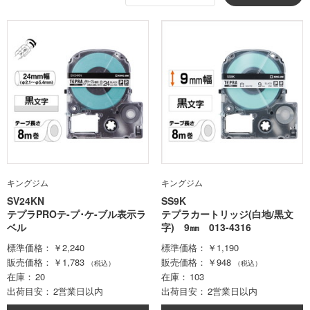
キングジム
キングジム
SV24KN
SS9K
テプラPROテ-プ･ケ-ブル表示ラ
テプラカートリッジ(白地/黒文
ベル
字) 9㎜ 013-4316
標準価格
￥2,240
標準価格
￥1,190
販売価格
￥1,783
販売価格
￥948
（税込）
（税込）
在庫
20
在庫
103
出荷目安
2営業日以内
出荷目安
2営業日以内