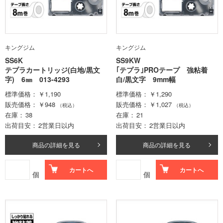
キングジム
キングジム
SS6K
SS9KW
テプラカートリッジ(白地/黒文
｢テプラ｣PROテープ 強粘着
字) 6㎜ 013-4293
白/黒文字 9mm幅
標準価格
￥1,190
標準価格
￥1,290
販売価格
￥948
販売価格
￥1,027
（税込）
（税込）
在庫
38
在庫
21
出荷目安
2営業日以内
出荷目安
2営業日以内
商品の詳細を見る
商品の詳細を見る
カートへ
カートへ
個
個