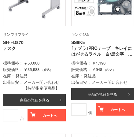
サンワサプライ
キングジム
SH-FD870
SS6KE
デスク
｢テプラ｣PROテープ キレイに
はがせるラベル 白/黒文字 6
mm幅
標準価格
￥50,000
標準価格
￥1,190
販売価格
￥35,588
販売価格
￥948
（税込）
（税込）
在庫
発注品
在庫
発注品
出荷目安
メーカー問い合わせ
出荷目安
メーカー問い合わせ
【時間指定便商品】
商品の詳細を見る
商品の詳細を見る
カートへ
個
カートへ
台