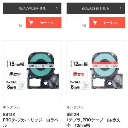
商品の詳細を見る
商品の詳細を見る
カートへ
カートへ
個
個
キングジム
キングジム
SS18K
SS12R
PROテ-プカ-トリッジ 白ラベ
｢テプラ｣PROテープ 白/赤文
ル
字 12mm幅