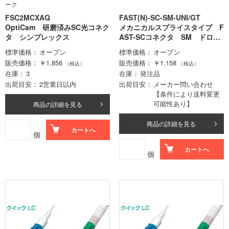
ーク
FSC2MCXAQ
FAST(N)-SC-SM-UNI/GT
OptiCam 研磨済みSC光コネク
メカニカルスプライスタイプ F
タ シンプレックス
AST-SCコネクタ SM ドロッ
プケーブル､インドアケーブル用
標準価格
オープン
標準価格
オープン
販売価格
￥1,856
販売価格
￥1,158
（税込）
（税込）
在庫
3
在庫
発注品
出荷目安
2営業日以内
出荷目安
メーカー問い合わせ
【条件により送料変更
可能性あり】
商品の詳細を見る
商品の詳細を見る
カートへ
個
カートへ
個