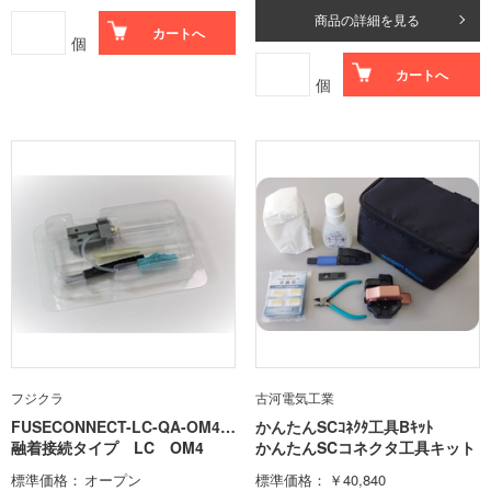
商品の詳細を見る
カートへ
個
カートへ
個
フジクラ
古河電気工業
FUSECONNECT-LC-QA-OM4-2
かんたんSCｺﾈｸﾀ工具Bｷｯﾄ
0
融着接続タイプ LC OM4
かんたんSCコネクタ工具キット
標準価格
オープン
標準価格
￥40,840