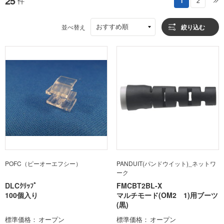
25
件
1
2
おすすめ順
並べ替え
絞り込む
POFC（ピーオーエフシー）
PANDUIT(パンドウイット)_ネットワ
ーク
DLCｸﾘｯﾌﾟ
FMCBT2BL-X
100個入り
マルチモード(OM2 1)用ブーツ
(黒)
標準価格
オープン
標準価格
オープン