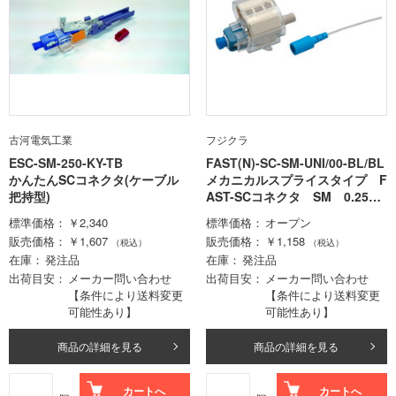
古河電気工業
フジクラ
ESC-SM-250-KY-TB
FAST(N)-SC-SM-UNI/00-BL/BL
かんたんSCコネクタ(ケーブル
メカニカルスプライスタイプ F
把持型)
AST-SCコネクタ SM 0.25m
m､0.9mm心線用
標準価格
￥2,340
標準価格
オープン
販売価格
￥1,607
販売価格
￥1,158
（税込）
（税込）
在庫
発注品
在庫
発注品
出荷目安
メーカー問い合わせ
出荷目安
メーカー問い合わせ
【条件により送料変更
【条件により送料変更
可能性あり】
可能性あり】
商品の詳細を見る
商品の詳細を見る
カートへ
カートへ