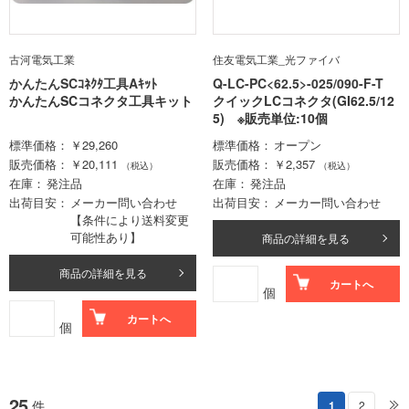
古河電気工業
住友電気工業_光ファイバ
かんたんSCｺﾈｸﾀ工具Aｷｯﾄ
Q-LC-PC<62.5>-025/090-F-T
かんたんSCコネクタ工具キット
クイックLCコネクタ(GI62.5/12
5) ※販売単位:10個
標準価格
￥29,260
標準価格
オープン
販売価格
￥20,111
販売価格
￥2,357
（税込）
（税込）
在庫
発注品
在庫
発注品
出荷目安
メーカー問い合わせ
出荷目安
メーカー問い合わせ
【条件により送料変更
可能性あり】
商品の詳細を見る
商品の詳細を見る
カートへ
個
カートへ
個
25
件
1
2