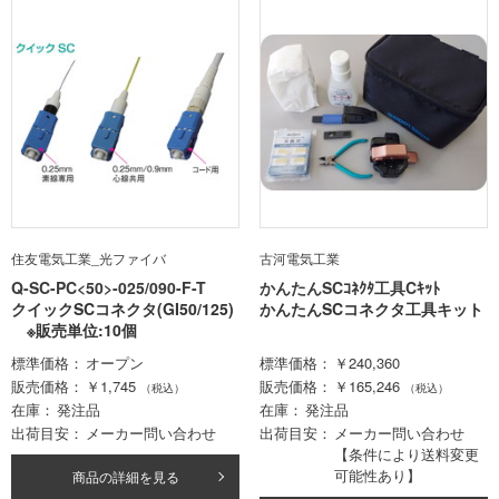
住友電気工業_光ファイバ
古河電気工業
Q-SC-PC<50>-025/090-F-T
かんたんSCｺﾈｸﾀ工具Cｷｯﾄ
クイックSCコネクタ(GI50/125)
かんたんSCコネクタ工具キット
※販売単位:10個
標準価格
オープン
標準価格
￥240,360
販売価格
￥1,745
販売価格
￥165,246
（税込）
（税込）
在庫
発注品
在庫
発注品
出荷目安
メーカー問い合わせ
出荷目安
メーカー問い合わせ
【条件により送料変更
可能性あり】
商品の詳細を見る