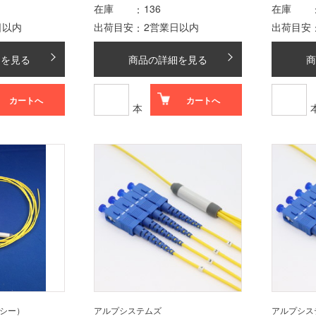
在庫
136
在庫
日以内
出荷目安
2営業日以内
出荷目安
細を見る
商品の詳細を見る
商
カートへ
カートへ
本
フシー）
アルプシステムズ
アルプシス