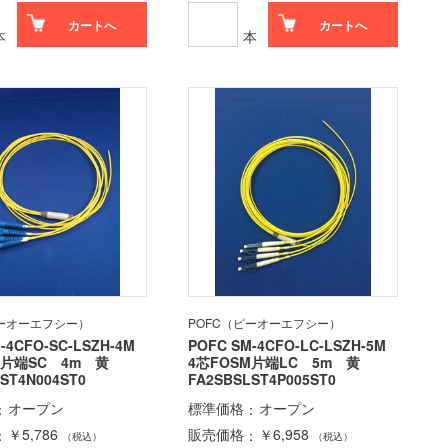
カートへ
カートへ
本
本
ピーオーエフシー）
POFC（ピーオーエフシー）
-4CFO-SC-LSZH-4M
POFC SM-4CFO-LC-LSZH-5M
M片端SC 4m 黄
4芯FOSM片端LC 5m 黄
ST4N004ST0
FA2SBSLST4P005ST0
オープン
標準価格
オープン
￥5,786
販売価格
￥6,958
（税込）
（税込）