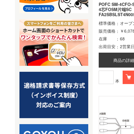
POFC SM-4CFO-
4芯FOSM片端S
FA2SBSLST4N00
標準価格
オープ
販売価格
￥6,07
在庫
68
出荷目安
2営業
商品の詳
本