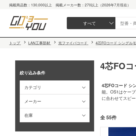
掲載商品数：130,000以上 掲載メーカー数：270以上（2026年7月現在）
すべて
トップ
LAN工事部材
光ファイバコード
4芯FOコード シングルモー
4芯FOコ
絞り込み条件
4芯FOコード シン
カテゴリ
能。OS1はケー
に合わせてスピー
メーカー
在庫
全 55件