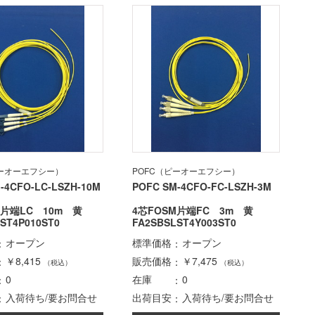
ピーオーエフシー）
POFC（ピーオーエフシー）
-4CFO-LC-LSZH-10M
POFC SM-4CFO-FC-LSZH-3M
M片端LC 10m 黄
4芯FOSM片端FC 3m 黄
ST4P010ST0
FA2SBSLST4Y003ST0
オープン
標準価格
オープン
￥8,415
販売価格
￥7,475
（税込）
（税込）
0
在庫
0
入荷待ち/要お問合せ
出荷目安
入荷待ち/要お問合せ