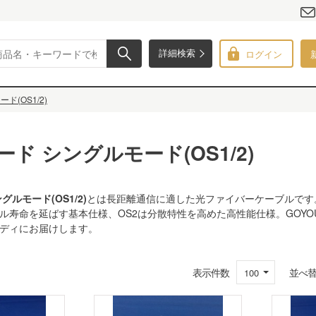
ログイン
詳細検索
ド(OS1/2)
ード シングルモード(OS1/2)
グルモード(OS1/2)
とは長距離通信に適した光ファイバーケーブルです
ブル寿命を延ばす基本仕様、OS2は分散特性を高めた高性能仕様。GOY
ディにお届けします。
表示件数
並べ
100