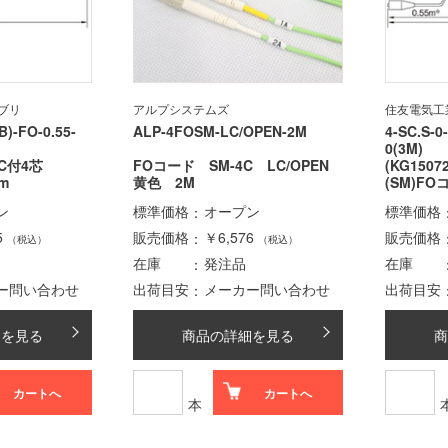
ブリ
アルプシステムズ
住友電気工
B)-FO-0.55-
ALP-4FOSM-LC/OPEN-2M
4-SC.S-0
0(3M)
SC付4芯
FOコード SM-4C LC/OPEN
(KG150
m
黄色 2M
(SM)F
ン
標準価格
オープン
標準価格
5
販売価格
￥6,576
販売価格
（税込）
（税込）
在庫
発注品
在庫
ー問い合わせ
出荷目安
メーカー問い合わせ
出荷目安
細を見る
商品の詳細を見る
商
カートへ
カートへ
本