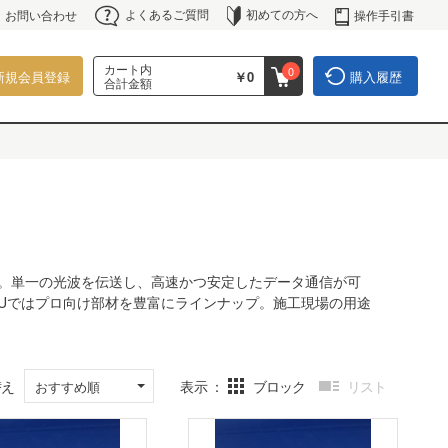
よくあるご質問
初めての方へ
操作手引書
お問い合わせ
カート内
0
新規会員登録
￥0
購入履歴
合計金額
。単一の光波を伝送し、高速かつ安定したデータ通信が可
OUではプロ向け部材を豊富にラインナップ。施工現場の用途
替え
表示
ブロック
リスト
おすすめ順