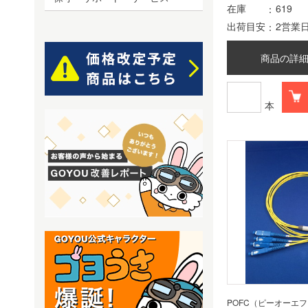
在庫
619
出荷目安
2営業
商品の詳
本
POFC（ピーオーエ