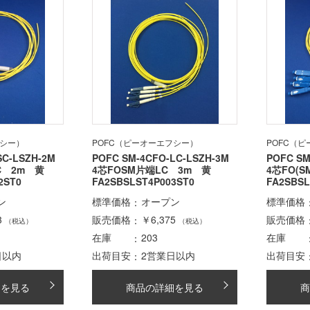
フシー）
POFC（ピーオーエフシー）
POFC（
SC-LSZH-2M
POFC SM-4CFO-LC-LSZH-3M
POFC SM
SC 2m 黄
4芯FOSM片端LC 3m 黄
4芯FO(
2ST0
FA2SBSLST4P003ST0
FA2SBSL
ン
標準価格
オープン
標準価格
3
販売価格
￥6,375
販売価格
（税込）
（税込）
在庫
203
在庫
日以内
出荷目安
2営業日以内
出荷目安
細を見る
商品の詳細を見る
商