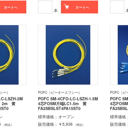
カートへ
カートへ
本
フシー）
POFC（ピーオーエフシー）
POFC（
LC-LSZH-2M
POFC SM-4CFO-LC-LSZH-1.5M
POFC SM
C 2m 黄
4芯FOSM片端LC1.5m 黄
4芯FOS
2ST0
FA2SBSLST4PA15ST0
FA2SBSL
ン
標準価格
オープン
標準価格
3
販売価格
￥5,938
販売価格
（税込）
（税込）