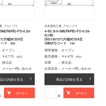
業_アセンブリ
住友電気工業_アセンブリ
-SM(PAPB)-FO-0.55-
4-SC.S-0-SM(PAPB)-FO-0.55-
0(1M)
727)片端SC付4芯
(KG150727)片端SC付4芯
Oコード 3m
(SM)FOコード 1m
オープン
標準価格
オープン
￥4,715
販売価格
￥4,478
（税込）
（税込）
発注品
在庫
発注品
メーカー問い合わせ
出荷目安
メーカー問い合わせ
品の詳細を見る
商品の詳細を見る
カートへ
カートへ
本
本