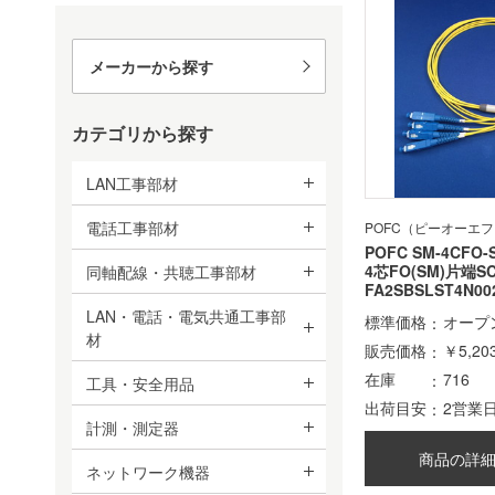
メーカーから探す
カテゴリから探す
LAN工事部材
電話工事部材
POFC（ピーオーエ
POFC SM-4CFO-
4芯FO(SM)片端
同軸配線・共聴工事部材
FA2SBSLST4N00
LAN・電話・電気共通工事部
標準価格
オープ
材
販売価格
￥5,20
在庫
716
工具・安全用品
出荷目安
2営業
計測・測定器
商品の詳
ネットワーク機器