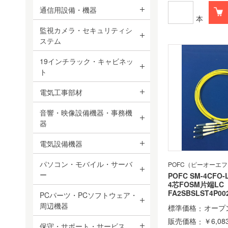
通信用設備・機器
本
監視カメラ・セキュリティシ
ステム
19インチラック・キャビネッ
ト
電気工事部材
音響・映像設備機器・事務機
器
電気設備機器
パソコン・モバイル・サーバ
POFC（ピーオーエ
ー
POFC SM-4CFO-
4芯FOSM片端L
FA2SBSLST4P00
PCパーツ・PCソフトウェア・
周辺機器
標準価格
オープ
販売価格
￥6,08
保守・サポート・サービス