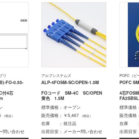
ブリ
アルプシステムズ
POFC（
B)-FO-0.55-
ALP-4FOSM-SC/OPEN-1.5M
POFC SM
LC付4芯
FOコード SM-4C SC/OPEN
4芯FOS
m
黄色 1.5M
FA2SBSL
ン
標準価格
オープン
標準価格
5
販売価格
￥5,467
販売価格
（税込）
（税込）
在庫
発注品
在庫
ー問い合わせ
出荷目安
メーカー問い合わせ
出荷目安