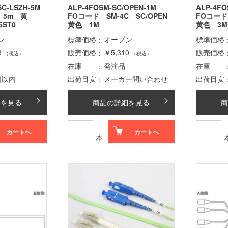
SC-LSZH-5M
ALP-4FOSM-SC/OPEN-1M
ALP-4FO
C 5m 黄
FOコード SM-4C SC/OPEN
FOコード
5ST0
黄色 1M
黄色 3M
ン
標準価格
オープン
標準価格
8
販売価格
￥5,310
販売価格
（税込）
（税込）
在庫
発注品
在庫
日以内
出荷目安
メーカー問い合わせ
出荷目安
細を見る
商品の詳細を見る
商
カートへ
カートへ
本