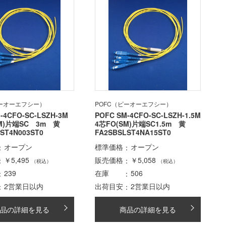
ピーオーエフシー）
POFC（ピーオーエフシー）
-4CFO-SC-LSZH-3M
POFC SM-4CFO-SC-LSZH-1.5M
SM)片端SC 3m 黄
4芯FO(SM)片端SC1.5m 黄
ST4N003ST0
FA2SBSLST4NA15ST0
オープン
標準価格
オープン
￥5,495
販売価格
￥5,058
（税込）
（税込）
239
在庫
506
2営業日以内
出荷目安
2営業日以内
品の詳細を見る
商品の詳細を見る