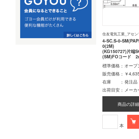
住友電気工業_アセン
4-SC.S-0-SM(PAP
0(2M)
(KG150727)片端
(SM)FOコード 2
標準価格
オープ
販売価格
￥4,63
在庫
発注品
出荷目安
メーカ
商品の詳
本