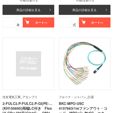
商品の詳細を見る
商品の詳細を見る
カートへ
カートへ
本
式
住友電気工業_アセンブリ
フルーク・ジャパン_計器
2-FULC2.P-FULC2.P-GI(PE-A1
BKC-MPO-USC
0G+)-A(6M)
(KH150695)両端LC付き Flex
4157663/1mファンアウト・コ