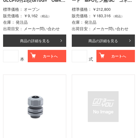
ULCPro付2芯(GI10G+ OM4)
ード MPOピン無/SC コネク
ラウンドコード 極性TypeA
タ
標準価格
オープン
標準価格
￥212,800
6m
販売価格
￥9,162
販売価格
￥183,316
（税込）
（税込）
在庫
発注品
在庫
発注品
出荷目安
メーカー問い合わせ
出荷目安
メーカー問い合わせ
商品の詳細を見る
商品の詳細を見る
カートへ
カートへ
本
式