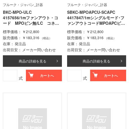
フルーク・ジャパン_計器
フルーク・ジャパン_計器
BKC-MPO-ULC
SBKC-MPOAPCU-SCAPC
4157656/1mファンアウト・コ
4417847/1mシングルモード･フ
ード MPOピン無/LC コネク
ァンアウトコードMPOAPCピン
タ
無/SCAPCコ
標準価格
￥212,800
標準価格
￥212,800
販売価格
￥183,316
販売価格
￥183,316
（税込）
（税込）
在庫
発注品
在庫
発注品
出荷目安
メーカー問い合わせ
出荷目安
メーカー問い合わせ
商品の詳細を見る
商品の詳細を見る
カートへ
カートへ
式
式