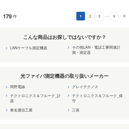
179
件
1
2
3
9
・・・
こんな商品はお探しではないですか？
その他LAN・電話工事関連計
LANケーブル測定機器
測・測定器
光ファイバ測定機器の取り扱いメーカー
岡野電線
グレイテクノス
テクトロニクス＆フルーク_計
テクトロニクス＆フルーク_保
器
守
東名通信工業
三喜