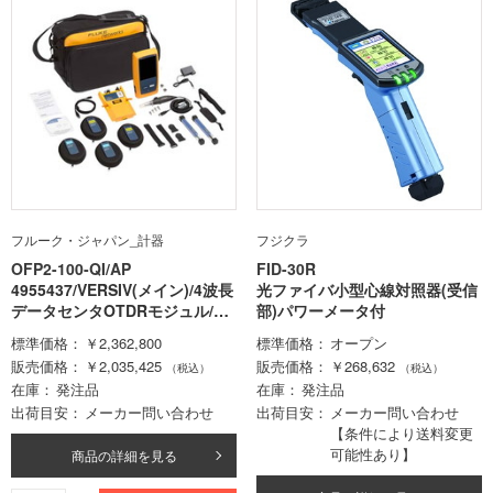
フルーク・ジャパン_計器
フジクラ
OFP2-100-QI/AP
FID-30R
4955437/VERSIV(メイン)/4波長
光ファイバ小型心線対照器(受信
データセンタOTDRモジュル/FI
部)パワーメータ付
付
標準価格
￥2,362,800
標準価格
オープン
販売価格
￥2,035,425
販売価格
￥268,632
（税込）
（税込）
在庫
発注品
在庫
発注品
出荷目安
メーカー問い合わせ
出荷目安
メーカー問い合わせ
【条件により送料変更
可能性あり】
商品の詳細を見る