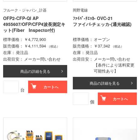
フルーク・ジャパン_計器
岡野電線
OFP2-CFP-QI AP
ﾌｧｲﾊﾞ-ﾁｴｯｶ- OVC-21
4955607/OFP/CFP4波長測定キ
ファイバ-チェッカ-(通光確認)
ット(Fiber Inspector付)
標準価格
￥4,772,900
標準価格
オープン
販売価格
￥4,111,594
販売価格
￥37,342
（税込）
（税込）
在庫
発注品
在庫
発注品
出荷目安
メーカー問い合わせ
出荷目安
メーカー問い合わせ
【条件により送料変更
可能性あり】
商品の詳細を見る
商品の詳細を見る
カートへ
台
カートへ
個