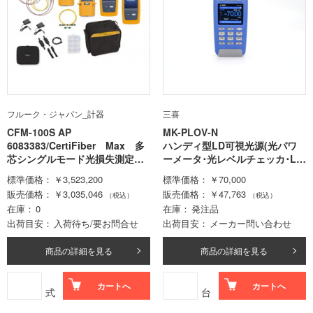
フルーク・ジャパン_計器
三喜
CFM-100S AP
MK-PLOV-N
6083383/CertiFiber Max 多
ハンディ型LD可視光源(光パワ
芯シングルモード光損失測定キ
ーメータ･光レベルチェッカ･LA
ット(Versiv 本体 2 個)
N探索機能付き) 校正証明書な
標準価格
￥3,523,200
標準価格
￥70,000
し
販売価格
￥3,035,046
販売価格
￥47,763
（税込）
（税込）
在庫
0
在庫
発注品
出荷目安
入荷待ち/要お問合せ
出荷目安
メーカー問い合わせ
商品の詳細を見る
商品の詳細を見る
カートへ
カートへ
式
台