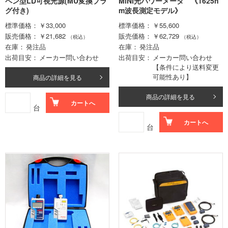
ペン型LD可視光源(MU変換プラ
MiNi光パワーメータ 《1625n
グ付き)
m波長測定モデル》
標準価格
￥33,000
標準価格
￥55,600
販売価格
￥21,682
販売価格
￥62,729
（税込）
（税込）
在庫
発注品
在庫
発注品
出荷目安
メーカー問い合わせ
出荷目安
メーカー問い合わせ
【条件により送料変更
可能性あり】
商品の詳細を見る
商品の詳細を見る
カートへ
台
カートへ
台