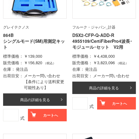
グレイテクノス
フルーク・ジャパン_計器
864B
DSX2-CFP-Q-ADD-R
シングルモード(SM)用測定キッ
4955109/CertiFiberPro4波長･
ト
モジュール･セット V2用
標準価格
￥139,000
標準価格
￥4,438,000
販売価格
￥156,820
販売価格
￥3,823,096
（税込）
（税込）
在庫
発注品
在庫
発注品
出荷目安
メーカー問い合わせ
出荷目安
メーカー問い合わせ
【条件により送料変更
可能性あり】
商品の詳細を見る
商品の詳細を見る
カートへ
式
カートへ
式