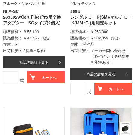
フルーク・ジャパン_計器
グレイテクノス
NFA-SC
869B
2635929/CertiFiberPro用交換
シングルモード(SM)/マルチモー
アダプター SCタイプ(2個入)
ド(MM･GI)用測定キット
標準価格
￥55,100
標準価格
￥268,000
販売価格
￥47,466
販売価格
￥302,359
（税込）
（税込）
在庫
3
在庫
発注品
出荷目安
2営業日以内
出荷目安
メーカー問い合わせ
【条件により送料変更
可能性あり】
商品の詳細を見る
商品の詳細を見る
カートへ
式
カートへ
式