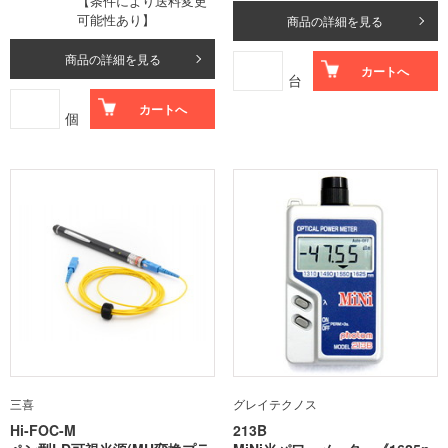
【条件により送料変更
可能性あり】
商品の詳細を見る
商品の詳細を見る
カートへ
台
カートへ
個
三喜
グレイテクノス
Hi-FOC-M
213B