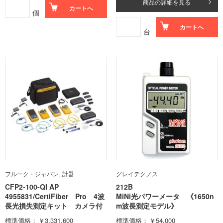
商品の詳細を見る
カートへ
個
カートへ
台
フルーク・ジャパン_計器
グレイテクノス
CFP2-100-QI AP
212B
4955831/CertiFiber Pro 4波
MiNi光パワーメータ 《1650n
長光損失測定キット カメラ付
m波長測定モデル》
標準価格
￥3,331,600
標準価格
￥54,000