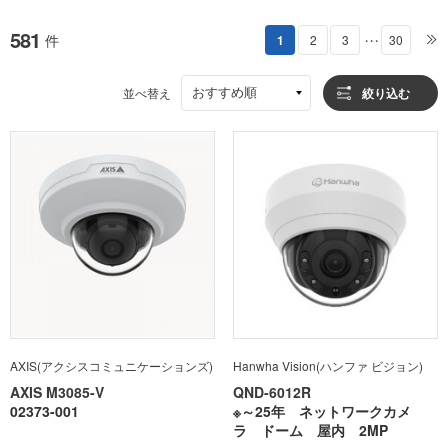
581
件
1
2
3
30
・・・
おすすめ順
並べ替え
絞り込む
AXIS(アクシスコミュニケーションズ)
Hanwha Vision(ハンファ ビジョン)
AXIS M3085-V
QND-6012R
02373-001
※～25年 ネットワークカメ
ラ ドーム 屋内 2MP