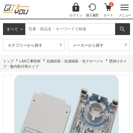
0
ログイン
購入履歴
カート
メニュー
すべて
カテゴリーから探す
メーカーから探す
トップ
LAN工事部材
光接続箱・光成端箱・光クロージャ
壁掛けタイ
プ・盤内取付用タイプ