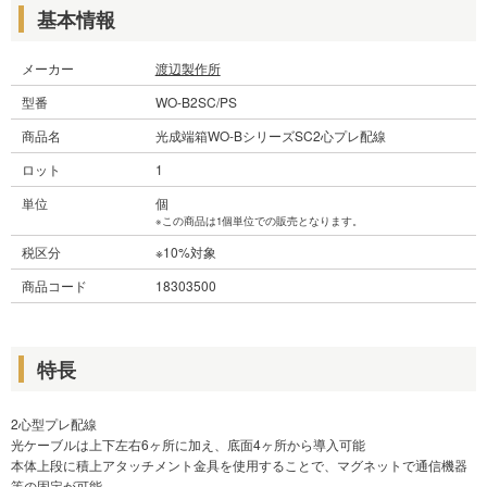
基本情報
メーカー
渡辺製作所
型番
WO-B2SC/PS
商品名
光成端箱WO-BシリーズSC2心プレ配線
ロット
1
単位
個
※この商品は1個単位での販売となります。
税区分
※10%対象
商品コード
18303500
特長
2心型プレ配線
光ケーブルは上下左右6ヶ所に加え、底面4ヶ所から導入可能
本体上段に積上アタッチメント金具を使用することで、マグネットで通信機器
等の固定が可能