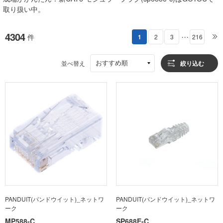
取り扱い中。
4304
件
1
2
3
216
・・・
おすすめ順
並べ替え
絞り込む
PANDUIT(パンドウイット)_ネットワ
PANDUIT(パンドウイット)_ネットワ
ーク
ーク
MP588-C
SP688E-C