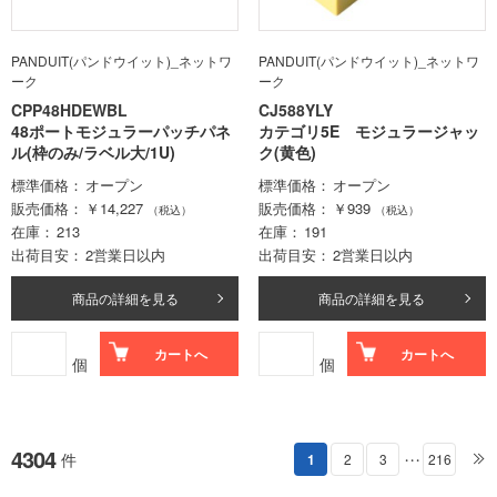
PANDUIT(パンドウイット)_ネットワ
PANDUIT(パンドウイット)_ネットワ
ーク
ーク
CPP48HDEWBL
CJ588YLY
48ポートモジュラーパッチパネ
カテゴリ5E モジュラージャッ
ル(枠のみ/ラベル大/1U)
ク(黄色)
標準価格
オープン
標準価格
オープン
販売価格
￥14,227
販売価格
￥939
（税込）
（税込）
在庫
213
在庫
191
出荷目安
2営業日以内
出荷目安
2営業日以内
商品の詳細を見る
商品の詳細を見る
カートへ
カートへ
個
個
4304
件
1
2
3
216
・・・