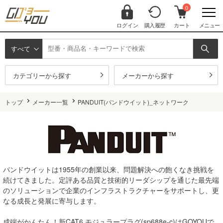
0
ログイン
購入履歴
カート
メニュー
すべて
カテゴリーから探す
メーカーから探す
トップ
メーカー一覧
PANDUIT(パンドウイット)_ネットワーク
パンドウイットは1955年の創業以来、問題解決への飽くなき挑戦を
続けてきました。定評ある品質と技術的リーダシップを通じた最先端
のソリューションで企業のインフラストラクチャーをサポートし、更
なる成長と発展に寄与します。
成端がかんたん！新CAT6 モジュラープラグ(sp688e-c)はGOYOUで