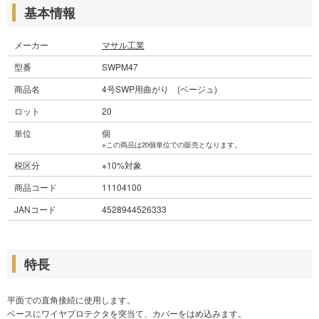
基本情報
メーカー
マサル工業
型番
SWPM47
商品名
4号SWP用曲がり (ベージュ)
ロット
20
単位
個
※この商品は20個単位での販売となります。
税区分
※10%対象
商品コード
11104100
JANコード
4528944526333
特長
平面での直角接続に使用します。
ベースにワイヤプロテクタを突当て、カバーをはめ込みます。