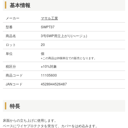
基本情報
メーカー
マサル工業
型番
SWPT37
商品名
3号SWP用立上がり(べージュ)
ロット
20
単位
個
※この商品は20個単位での販売となります。
税区分
※10%対象
商品コード
11105600
JANコード
4528944526487
特長
床面からの立ち上げに使用します。
ベースにワイヤプロテクタを突当て、カバーをはめ込みます。