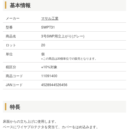
基本情報
メーカー
マサル工業
型番
SWPT31
商品名
3号SWP用立上がり(グレー)
ロット
20
単位
個
※この商品は20個単位での販売となります。
税区分
※10%対象
商品コード
11091400
JANコード
4528944526456
特長
床面からの立ち上げに使用します。
ベースにワイヤプロテクタを突当て、カバーをはめ込みます。