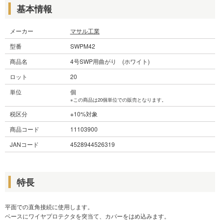
基本情報
メーカー
マサル工業
型番
SWPM42
商品名
4号SWP用曲がり (ホワイト)
ロット
20
単位
個
※この商品は20個単位での販売となります。
税区分
※10%対象
商品コード
11103900
JANコード
4528944526319
特長
平面での直角接続に使用します。
ベースにワイヤプロテクタを突当て、カバーをはめ込みます。