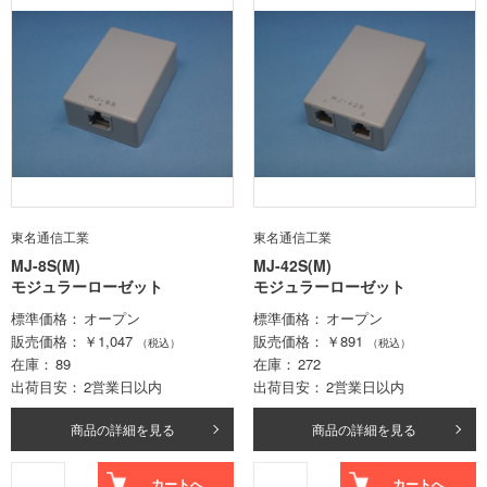
東名通信工業
東名通信工業
MJ-8S(M)
MJ-42S(M)
モジュラーローゼット
モジュラーローゼット
標準価格
オープン
標準価格
オープン
販売価格
￥1,047
販売価格
￥891
（税込）
（税込）
在庫
89
在庫
272
出荷目安
2営業日以内
出荷目安
2営業日以内
商品の詳細を見る
商品の詳細を見る
カートへ
カートへ