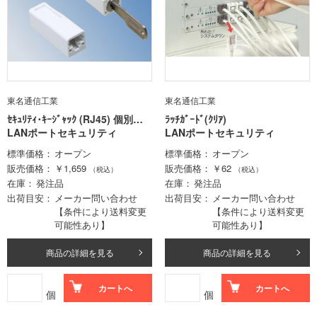
東名通信工業
東名通信工業
ｾｷｭﾘﾃｨ･ｷｰｼﾞｬｯｸ (RJ45) 個別番
ﾗｯﾁｶﾞｰﾄﾞ(ｸﾘｱ)
号
LANポートセキュリティ
LANポートセキュリティ
標準価格
オープン
標準価格
オープン
販売価格
￥1,659
販売価格
￥62
（税込）
（税込）
在庫
発注品
在庫
発注品
出荷目安
メーカー問い合わせ
出荷目安
メーカー問い合わせ
【条件により送料変更
【条件により送料変更
可能性あり】
可能性あり】
商品の詳細を見る
商品の詳細を見る
カートへ
カートへ
個
個