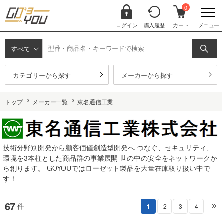
0
ログイン
購入履歴
カート
メニュー
すべて
カテゴリーから探す
メーカーから探す
トップ
メーカー一覧
東名通信工業
技術分野別開発から顧客価値創造型開発へ つなぐ、セキュリティ、
環境を3本柱とした商品群の事業展開 世の中の安全をネットワークか
ら創ります。 GOYOUではローゼット製品を大量在庫取り扱い中で
す！
67
件
1
2
3
4