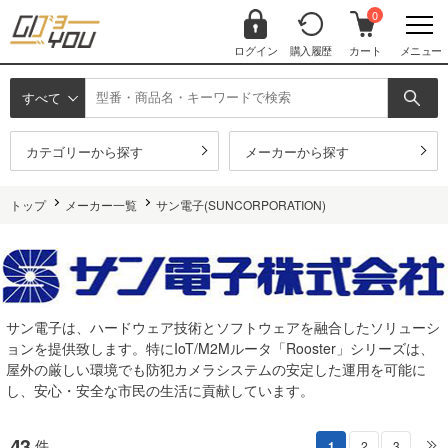
0
ログイン
購入履歴
カート
メニュー
すべて
カテゴリーから探す
メーカーから探す
トップ
メーカー一覧
サン電子(SUNCORPORATION)
サン電子は、ハードウェア技術とソフトウェアを融合したソリューシ
ョンを提供致します。特にIoT/M2Mルータ「Rooster」シリーズは、
屋外の厳しい環境でも防犯カメラシステムの安定した運用を可能に
し、安心・安全な市民の生活に貢献しています。
43
件
1
2
3