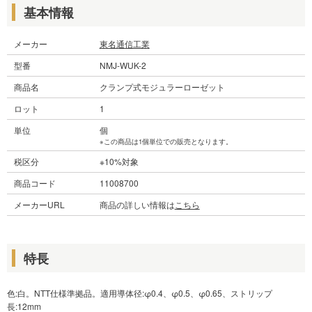
基本情報
メーカー
東名通信工業
型番
NMJ-WUK-2
商品名
クランプ式モジュラーローゼット
ロット
1
単位
個
※この商品は1個単位での販売となります。
税区分
※10%対象
商品コード
11008700
メーカーURL
商品の詳しい情報は
こちら
特長
色:白。NTT仕様準拠品。適用導体径:φ0.4、φ0.5、φ0.65、ストリップ
長:12mm