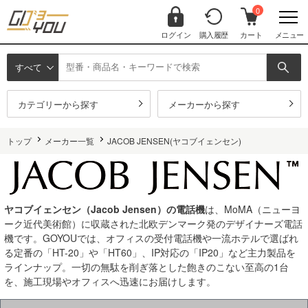
0
ログイン
購入履歴
カート
メニュー
すべて
カテゴリーから探す
メーカーから探す
トップ
メーカー一覧
JACOB JENSEN(ヤコブイェンセン)
ヤコブイェンセン（Jacob Jensen）の電話機
は、MoMA（ニューヨ
ーク近代美術館）に収蔵された北欧デンマーク発のデザイナーズ電話
機です。GOYOUでは、オフィスの受付電話機や一流ホテルで選ばれ
る定番の「HT-20」や「HT60」、IP対応の「IP20」など主力製品を
ラインナップ。一切の無駄を削ぎ落とした飽きのこない至高の1台
を、施工現場やオフィスへ迅速にお届けします。