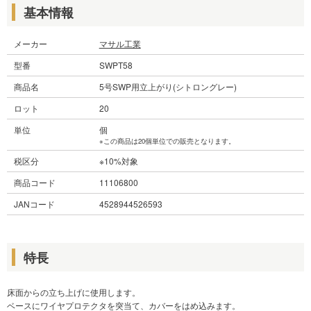
基本情報
メーカー
マサル工業
型番
SWPT58
商品名
5号SWP用立上がり(シトロングレー)
ロット
20
単位
個
※この商品は20個単位での販売となります。
税区分
※10%対象
商品コード
11106800
JANコード
4528944526593
特長
床面からの立ち上げに使用します。
ベースにワイヤプロテクタを突当て、カバーをはめ込みます。