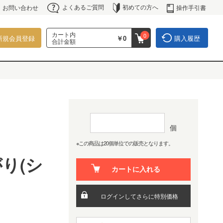
よくあるご質問
初めての方へ
操作手引書
お問い合わせ
カート内
0
新規会員登録
￥0
購入履歴
合計金額
個
※この商品は20個単位での販売となります。
り(シ
カートに入れる
ログインしてさらに特別価格