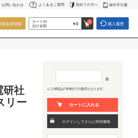
よくあるご質問
初めての方へ
操作手引書
お問い合わせ
カート内
0
新規会員登録
￥0
購入履歴
合計金額
本
)電研社
※この商品は1本単位での販売となります。
スリー
カートに入れる
ログインしてさらに特別価格