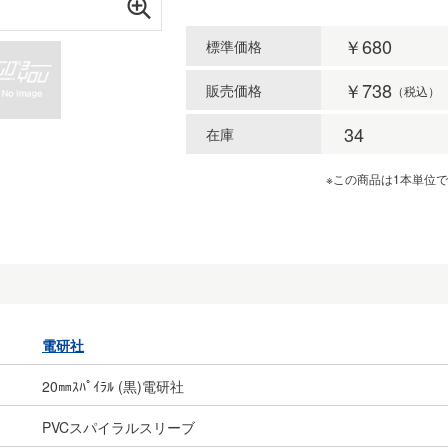
￥680
標準価格
￥738
販売価格
（税込）
34
在庫
※この商品は1本単位
電研社
20㎜ｽﾊﾟｲﾗﾙ (黒)電研社
PVCスパイラルスリーブ